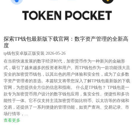
探索TP钱包最新版下载官网：数字资产管理的全新高
度
tp钱包安卓版正版安装 2026-05-26
在当前快速发展的数字经济时代，加密货币作为一种新兴的金融形
式，吸引了越来越多的投资者和用户。而TP钱包作为一款功能强大且
安全的加密货币钱包，以其出色的用户体验和安全性，成为了众多数
字资产管理者的首选。本篇软文将带您深入了解TP钱包最新版的下载
官网，为您提供全方位的信息和指南。 什么是TP钱包？ TP钱包是一
款专为加密货币用户设计的数字钱包应用，集安全性、便捷性和多功
能性于一体。它不仅支持主流加密货币如比特币、以太坊等的存储和
交易，还提供了一系列便捷的管理功能，如资产查询、交易记录、市
场行情等，...
查看更多