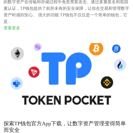
的数字资产在传输和存储过程中免受黑客攻击。通过多重签名和双因
素认证，TP钱包提供了前所未有的安全保障，让你在交易和管理数字
资产时感到安心。 强大的功能 TP钱包不仅仅是一个简单的钱包，它
是...
查看更多
探索TP钱包官方App下载，让数字资产管理变得简单
而安全