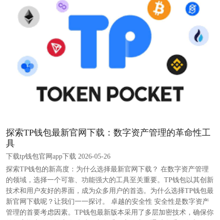
探索TP钱包最新官网下载：数字资产管理的革命性工
具
下载tp钱包官网app下载 2026-05-26
探索TP钱包的新高度：为什么选择最新官网下载？ 在数字资产管理
的领域，选择一个可靠、功能强大的工具至关重要。TP钱包以其创新
技术和用户友好的界面，成为众多用户的首选。为什么选择TP钱包最
新官网下载呢？让我们一一探讨。 卓越的安全性 安全性是数字资产
管理的首要考虑因素。TP钱包最新版本采用了多层加密技术，确保你