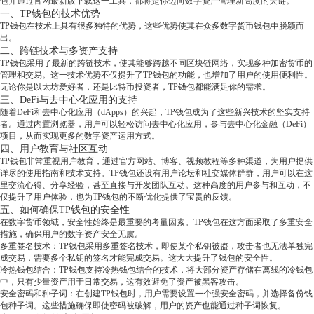
包并通过官网最新版下载这一工具，都将是你迈向数字资产管理新高度的关键。
一、TP钱包的技术优势
TP钱包在技术上具有很多独特的优势，这些优势使其在众多数字货币钱包中脱颖而
出。
二、跨链技术与多资产支持
TP钱包采用了最新的跨链技术，使其能够跨越不同区块链网络，实现多种加密货币的
管理和交易。这一技术优势不仅提升了TP钱包的功能，也增加了用户的使用便利性。
无论你是以太坊爱好者，还是比特币投资者，TP钱包都能满足你的需求。
三、DeFi与去中心化应用的支持
随着DeFi和去中心化应用（dApps）的兴起，TP钱包成为了这些新兴技术的坚实支持
者。通过内置浏览器，用户可以轻松访问去中心化应用，参与去中心化金融（DeFi）
项目，从而实现更多的数字资产运用方式。
四、用户教育与社区互动
TP钱包非常重视用户教育，通过官方网站、博客、视频教程等多种渠道，为用户提供
详尽的使用指南和技术支持。TP钱包还设有用户论坛和社交媒体群群，用户可以在这
里交流心得、分享经验，甚至直接与开发团队互动。这种高度的用户参与和互动，不
仅提升了用户体验，也为TP钱包的不断优化提供了宝贵的反馈。
五、如何确保TP钱包的安全性
在数字货币领域，安全性始终是最重要的考量因素。TP钱包在这方面采取了多重安全
措施，确保用户的数字资产安全无虞。
多重签名技术：TP钱包采用多重签名技术，即使某个私钥被盗，攻击者也无法单独完
成交易，需要多个私钥的签名才能完成交易。这大大提升了钱包的安全性。
冷热钱包结合：TP钱包支持冷热钱包结合的技术，将大部分资产存储在离线的冷钱包
中，只有少量资产用于日常交易，这有效避免了资产被黑客攻击。
安全密码和种子词：在创建TP钱包时，用户需要设置一个强安全密码，并选择备份钱
包种子词。这些措施确保即使密码被破解，用户的资产也能通过种子词恢复。