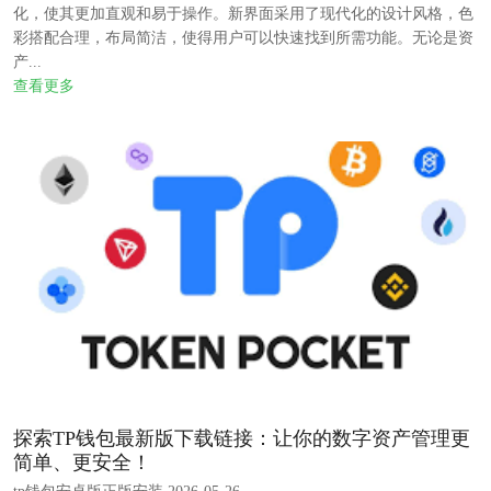
化，使其更加直观和易于操作。新界面采用了现代化的设计风格，色
彩搭配合理，布局简洁，使得用户可以快速找到所需功能。无论是资
产...
查看更多
探索TP钱包最新版下载链接：让你的数字资产管理更
简单、更安全！