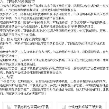
六、TP钱包的未来展望
TP钱包在区块链和数字货币领域的未来充满了无限可能。随着区块链技术的进一步发
展，TP钱包将继续优化和升级，提供更多创新的功能和服务。
更多资产支持：随着新的加密货币和区块链项目的涌现，TP钱包将不断扩展其支持的
资产种类，为用户提供更全面的数字资产管理服务。
增强的DeFi功能：随着DeFi的不断发展，TP钱包将进一步增强其在DeFi领域的功能，
提供更多的去中心化金融服务，让用户能够更全面地参与和利用DeFi项目。
更强的用户体验：TP钱包将继续优化其用户界面和用户体验，使其更加简洁、直观，
以满足不同层次用户的需求。
七、如何成为TP钱包的忠实用户
保持学习：不断学习区块链和数字货币的相关知识，了解最新的市场动态和技术发
展。
积极参与社区：加入TP钱包的官方社区，与其他用户交流心得，获取最新资讯，参与
到社区活动中。
定期检查钱包：定期检查TP钱包的更新和安全措施，确保你使用的是最新版本，并且
所有的安全设置都是最新的。
关注官方公告：通过TP钱包的官方网站和社交媒体平台，及时获取官方公告和重要信
息，确保你不会错过任何重要的更新和安全提示。
八、结语
TP钱包作为一款功能强大、安全性高的数字货币钱包，正在引领着数字金融的未来。
通过访问TP钱包官网，下载最新版本，并充分利用其强大的功能，你将能够更好地管
理和运用你的数字资产，迎接数字货币时代的挑战与机遇。加入TP钱包的行列，让我
们共同探索区块链技术的无限可能！
下载tp钱包官网app下载
tp钱包安卓版正版安装