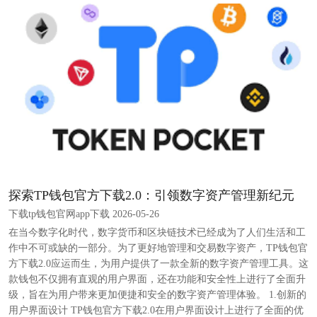
探索TP钱包官方下载2.0：引领数字资产管理新纪元
下载tp钱包官网app下载 2026-05-26
在当今数字化时代，数字货币和区块链技术已经成为了人们生活和工
作中不可或缺的一部分。为了更好地管理和交易数字资产，TP钱包官
方下载2.0应运而生，为用户提供了一款全新的数字资产管理工具。这
款钱包不仅拥有直观的用户界面，还在功能和安全性上进行了全面升
级，旨在为用户带来更加便捷和安全的数字资产管理体验。 1.创新的
用户界面设计 TP钱包官方下载2.0在用户界面设计上进行了全面的优