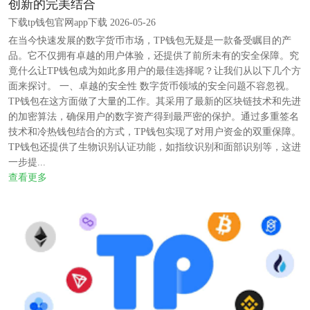
创新的完美结合
下载tp钱包官网app下载 2026-05-26
在当今快速发展的数字货币市场，TP钱包无疑是一款备受瞩目的产
品。它不仅拥有卓越的用户体验，还提供了前所未有的安全保障。究
竟什么让TP钱包成为如此多用户的最佳选择呢？让我们从以下几个方
面来探讨。 一、卓越的安全性 数字货币领域的安全问题不容忽视。
TP钱包在这方面做了大量的工作。其采用了最新的区块链技术和先进
的加密算法，确保用户的数字资产得到最严密的保护。通过多重签名
技术和冷热钱包结合的方式，TP钱包实现了对用户资金的双重保障。
TP钱包还提供了生物识别认证功能，如指纹识别和面部识别等，这进
一步提...
查看更多