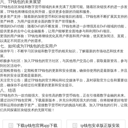
六、TP钱包的未来展望
TP钱包在区块链和数字货币领域的未来充满了无限可能。随着区块链技术的进一步发
展，TP钱包将继续优化和升级，提供更多创新的功能和服务。
更多资产支持：随着新的加密货币和区块链项目的涌现，TP钱包将不断扩展其支持的
资产种类，为用户提供更全面的数字资产管理服务。
增强的DeFi功能：随着DeFi的不断发展，TP钱包将进一步增强其在DeFi领域的功能，
提供更多的去中心化金融服务，让用户能够更全面地参与和利用DeFi项目。
更强的用户体验：TP钱包将继续优化其用户界面和用户体验，使其更加简洁、直观，
以满足不同层次用户的需求。
七、如何成为TP钱包的忠实用户
保持学习：不断学习区块链和数字货币的相关知识，了解最新的市场动态和技术发
展。
积极参与社区：加入TP钱包的官方社区，与其他用户交流心得，获取最新资讯，参与
到社区活动中。
定期检查钱包：定期检查TP钱包的更新和安全措施，确保你使用的是最新版本，并且
所有的安全设置都是最新的。
关注官方公告：通过TP钱包的官方网站和社交媒体平台，及时获取官方公告和重要信
息，确保你不会错过任何重要的更新和安全提示。
八、结语
TP钱包作为一款功能强大、安全性高的数字货币钱包，正在引领着数字金融的未来。
通过访问TP钱包官网，下载最新版本，并充分利用其强大的功能，你将能够更好地管
理和运用你的数字资产，迎接数字货币时代的挑战与机遇。加入TP钱包的行列，让我
们共同探索区块链技术的无限可能！
下载tp钱包官网app下载
tp钱包安卓版正版安装