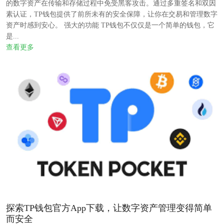
的数字资产在传输和存储过程中免受黑客攻击。通过多重签名和双因
素认证，TP钱包提供了前所未有的安全保障，让你在交易和管理数字
资产时感到安心。 强大的功能 TP钱包不仅仅是一个简单的钱包，它
是...
查看更多
探索TP钱包官方App下载，让数字资产管理变得简单
而安全