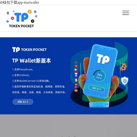
tb钱包下载app-trustwallet
Toggle
naviga