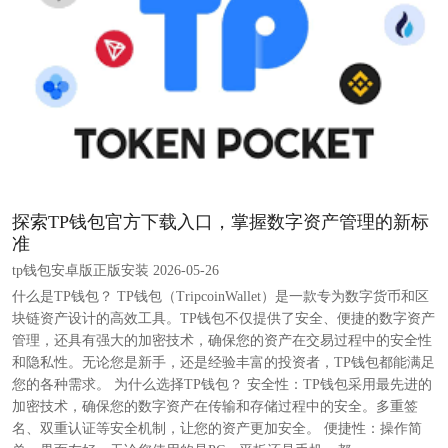
探索TP钱包官方下载入口，掌握数字资产管理的新标
准
tp钱包安卓版正版安装 2026-05-26
什么是TP钱包？ TP钱包（TripcoinWallet）是一款专为数字货币和区
块链资产设计的高效工具。TP钱包不仅提供了安全、便捷的数字资产
管理，还具有强大的加密技术，确保您的资产在交易过程中的安全性
和隐私性。无论您是新手，还是经验丰富的投资者，TP钱包都能满足
您的各种需求。 为什么选择TP钱包？ 安全性：TP钱包采用最先进的
加密技术，确保您的数字资产在传输和存储过程中的安全。多重签
名、双重认证等安全机制，让您的资产更加安全。 便捷性：操作简