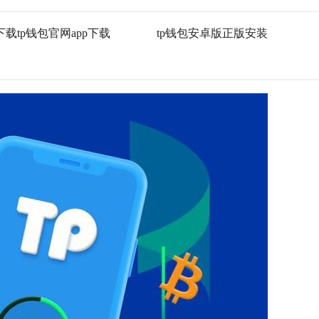
下载tp钱包官网app下载
tp钱包安卓版正版安装