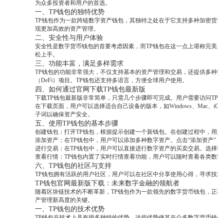
为众多投资者和用户的首选。
一、TP钱包的独特优势
TP钱包作为一款跨链数字资产钱包，其独特之处在于它支持多种加密
现更加高效的资产管理。
二、安全性与用户体验
安全性是数字货币钱包的首要考虑因素，而TP钱包在这一点上堪称完美
松上手。
三、功能丰富，满足多样需求
TP钱包的功能非常强大，不仅支持基本的资产管理和交易，还提供多种
（DeFi）项目。TP钱包还支持多语言，方便全球用户使用。
四、如何通过官网下载TP钱包最新版
下载TP钱包最新版非常简单，只需几个步骤即可完成。用户需要访问T
在下载页面，用户可以选择适合自己设备的版本，如Windows、Mac
子词以确保资产安全。
五、使用TP钱包的基本步骤
创建钱包：打开TP钱包，根据提示创建一个新钱包。在创建过程中，
添加资产：在TP钱包中，用户可以添加多种数字资产。点击“添加资产
进行交易：在TP钱包中，用户可以直接进行数字资产的买卖交易。选择
查看行情：TP钱包内置了实时行情查看功能，用户可以随时查看各类
六、TP钱包的社区与支持
TP钱包拥有活跃的用户社区，用户可以在社区中分享使用心得，寻求技
TP钱包官网最新版下载：未来数字金融的领航者
随着区块链技术的不断革新，TP钱包作为一款领先的数字货币钱包，
产管理新高度的关键。
一、TP钱包的技术优势
TP钱包在技术上具有很多独特的优势，这些优势使其在众多数字货币钱