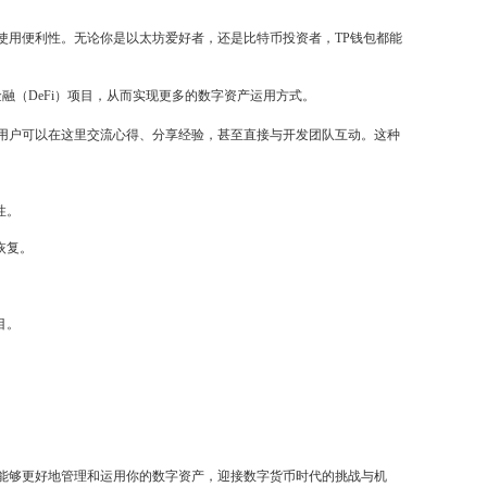
使用便利性。无论你是以太坊爱好者，还是比特币投资者，TP钱包都能
金融（DeFi）项目，从而实现更多的数字资产运用方式。
，用户可以在这里交流心得、分享经验，甚至直接与开发团队互动。这种
性。
恢复。
目。
将能够更好地管理和运用你的数字资产，迎接数字货币时代的挑战与机