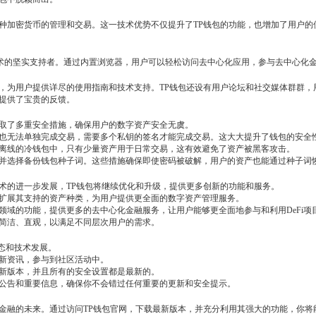
种加密货币的管理和交易。这一技术优势不仅提升了TP钱包的功能，也增加了用户的
新兴技术的坚实支持者。通过内置浏览器，用户可以轻松访问去中心化应用，参与去中心化
道，为用户提供详尽的使用指南和技术支持。TP钱包还设有用户论坛和社交媒体群群
化提供了宝贵的反馈。
采取了多重安全措施，确保用户的数字资产安全无虞。
者也无法单独完成交易，需要多个私钥的签名才能完成交易。这大大提升了钱包的安全
在离线的冷钱包中，只有少量资产用于日常交易，这有效避免了资产被黑客攻击。
，并选择备份钱包种子词。这些措施确保即使密码被破解，用户的资产也能通过种子词
术的进一步发展，TP钱包将继续优化和升级，提供更多创新的功能和服务。
断扩展其支持的资产种类，为用户提供更全面的数字资产管理服务。
eFi领域的功能，提供更多的去中心化金融服务，让用户能够更全面地参与和利用DeFi项
加简洁、直观，以满足不同层次用户的需求。
态和技术发展。
最新资讯，参与到社区活动中。
最新版本，并且所有的安全设置都是最新的。
方公告和重要信息，确保你不会错过任何重要的更新和安全提示。
字金融的未来。通过访问TP钱包官网，下载最新版本，并充分利用其强大的功能，你