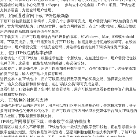
览器轻松访问去中心化应用（dApps），参与去中心化金融（DeFi）项目。TP钱包还
支持多语言，方便全球用户使用。
四、如何通过官网下载TP钱包最新版
下载TP钱包最新版非常简单，只需几个步骤即可完成。用户需要访问TP钱包的官方网
站，官方网站地址为：TP钱包官网。在官方网站首页，点击“下载”按钮，系统会根据
用户的操作系统自动推荐适合的版本。
在下载页面，用户可以选择适合自己设备的版本，如Windows、Mac、iOS或Android
等。下载完成后，用户只需安装并打开TP钱包，按照提示进行初始设置即可。在设置
过程中，用户需要设置一个强安全密码，并选择备份钱包种子词以确保资产安全。
五、使用TP钱包的基本步骤
创建钱包：打开TP钱包，根据提示创建一个新钱包。在创建过程中，用户需要记住钱
包种子词，这是唯一能恢复钱包的关键，务必保管好。
添加资产：在TP钱包中，用户可以添加多种数字资产。点击“添加资产”，选择要添加
的资产类型，输入资产地址并保存即可。
进行交易：在TP钱包中，用户可以直接进行数字资产的买卖交易。选择要交易的资
产，输入交易金额和目标地址，点击“确认交易”即可完成交易。
查看行情：TP钱包内置了实时行情查看功能，用户可以随时查看各类数字资产的最新
价格和市场趋势。
六、TP钱包的社区与支持
TP钱包拥有活跃的用户社区，用户可以在社区中分享使用心得，寻求技术支持，甚至
参与到TP钱包的开发和优化中。用户可以通过官方网站或社交媒体平台加入TP钱包的
官方社区，获取最新资讯和支持。
TP钱包官网最新版下载：未来数字金融的领航者
随着区块链技术的不断革新，TP钱包作为一款领先的数字货币钱包，正在引领着未来
数字金融的潮流。无论你是资深投资者，还是刚刚接触区块链技术的新手，了解TP钱