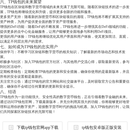
六、TP钱包的未来展望
TP钱包在区块链和数字货币领域的未来充满了无限可能。随着区块链技术的进一步发
展，TP钱包将继续优化和升级，提供更多创新的功能和服务。
更多资产支持：随着新的加密货币和区块链项目的涌现，TP钱包将不断扩展其支持的
资产种类，为用户提供更全面的数字资产管理服务。
增强的DeFi功能：随着DeFi的不断发展，TP钱包将进一步增强其在DeFi领域的功能，
提供更多的去中心化金融服务，让用户能够更全面地参与和利用DeFi项目。
更强的用户体验：TP钱包将继续优化其用户界面和用户体验，使其更加简洁、直观，
以满足不同层次用户的需求。
七、如何成为TP钱包的忠实用户
保持学习：不断学习区块链和数字货币的相关知识，了解最新的市场动态和技术发
展。
积极参与社区：加入TP钱包的官方社区，与其他用户交流心得，获取最新资讯，参与
到社区活动中。
定期检查钱包：定期检查TP钱包的更新和安全措施，确保你使用的是最新版本，并且
所有的安全设置都是最新的。
关注官方公告：通过TP钱包的官方网站和社交媒体平台，及时获取官方公告和重要信
息，确保你不会错过任何重要的更新和安全提示。
八、结语
TP钱包作为一款功能强大、安全性高的数字货币钱包，正在引领着数字金融的未来。
通过访问TP钱包官网，下载最新版本，并充分利用其强大的功能，你将能够更好地管
理和运用你的数字资产，迎接数字货币时代的挑战与机遇。加入TP钱包的行列，让我
们共同探索区块链技术的无限可能！
下载tp钱包官网app下载
tp钱包安卓版正版安装