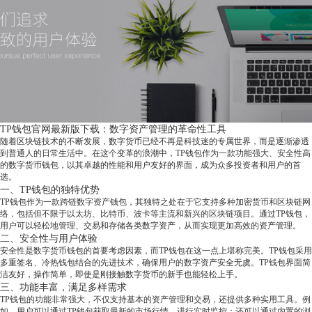
TP钱包官网最新版下载：数字资产管理的革命性工具
随着区块链技术的不断发展，数字货币已经不再是科技迷的专属世界，而是逐渐渗透
到普通人的日常生活中。在这个变革的浪潮中，TP钱包作为一款功能强大、安全性高
的数字货币钱包，以其卓越的性能和用户友好的界面，成为众多投资者和用户的首
选。
一、TP钱包的独特优势
TP钱包作为一款跨链数字资产钱包，其独特之处在于它支持多种加密货币和区块链网
络，包括但不限于以太坊、比特币、波卡等主流和新兴的区块链项目。通过TP钱包，
用户可以轻松地管理、交易和存储各类数字资产，从而实现更加高效的资产管理。
二、安全性与用户体验
安全性是数字货币钱包的首要考虑因素，而TP钱包在这一点上堪称完美。TP钱包采用
多重签名、冷热钱包结合的先进技术，确保用户的数字资产安全无虞。TP钱包界面简
洁友好，操作简单，即使是刚接触数字货币的新手也能轻松上手。
三、功能丰富，满足多样需求
TP钱包的功能非常强大，不仅支持基本的资产管理和交易，还提供多种实用工具。例
如，用户可以通过TP钱包获取最新的市场行情，进行实时监控；还可以通过内置的浏