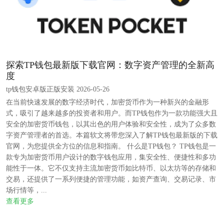
探索TP钱包最新版下载官网：数字资产管理的全新高
度
tp钱包安卓版正版安装 2026-05-26
在当前快速发展的数字经济时代，加密货币作为一种新兴的金融形
式，吸引了越来越多的投资者和用户。而TP钱包作为一款功能强大且
安全的加密货币钱包，以其出色的用户体验和安全性，成为了众多数
字资产管理者的首选。本篇软文将带您深入了解TP钱包最新版的下载
官网，为您提供全方位的信息和指南。 什么是TP钱包？ TP钱包是一
款专为加密货币用户设计的数字钱包应用，集安全性、便捷性和多功
能性于一体。它不仅支持主流加密货币如比特币、以太坊等的存储和
交易，还提供了一系列便捷的管理功能，如资产查询、交易记录、市
场行情等，...
查看更多