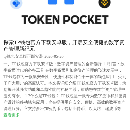
探索TP钱包官方下载安卓版，开启安全便捷的数字资
产管理新纪元
tp钱包安卓版正版安装 2026-05-26
一、TP钱包官方下载安卓版：数字资产管理的全新选择 1.1引言：数
字货币时代的必备工具 在数字货币和加密资产管理的飞速发展中，
TP钱包作为一款集安全性、便捷性和功能性于一体的钱包应用，受到
了广大用户的高度认可。本文将详细介绍TP钱包官方下载安卓版，为
您揭开其强大功能和卓越性能的神秘面纱，帮助您在数字资产管理中
游刃有余。 1.2什么是TP钱包？ TP钱包是一款专为数字货币和加密资
产设计的移动钱包应用，旨在提供用户安全、便捷、高效的数字资产
管理服务。它支持多种加密货币，包括比特币、以太坊、瑞波币等...
查看更多