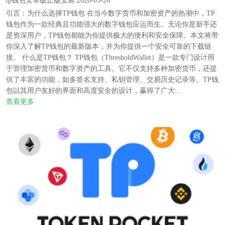
tp钱包安卓版正版安装 2026-05-26
引言：为什么选择TP钱包 在当今数字货币和加密资产的热潮中，TP
钱包作为一款经典且功能强大的数字钱包应运而生。无论你是新手还
是资深用户，TP钱包都能为你提供极大的便利和安全保障。本文将带
你深入了解TP钱包的最新版本，并为你提供一个安全可靠的下载链
接。 什么是TP钱包？ TP钱包（ThresholdWallet）是一款专门设计用
于管理加密货币和数字资产的工具。它不仅支持多种加密货币，还提
供了丰富的功能，如多签名支持、私钥管理、交易历史记录等。TP钱
包以其用户友好的界面和高度安全的设计，赢得了广大...
查看更多