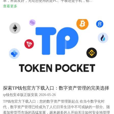
单，界面友好，无论您使用的是PC、平板还是手机，都...
查看更多
探索TP钱包官方下载入口：数字资产管理的完美选择
tp钱包安卓版正版安装 2026-05-26
TP钱包官方下载入口：您的数字资产管理新起点 在当今数字化时
代，数字资产管理已经成为了人们日常生活中不可或缺的一部分。随
着加密货币市场的迅猛发展，越来越多的人开始关注如何安全地管理