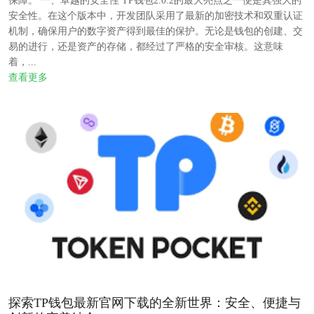
保障。 一、卓越的安全性 TP钱包2.0.2的最大亮点之一便是其强大的
安全性。在这个版本中，开发团队采用了最新的加密技术和双重认证
机制，确保用户的数字资产得到最佳的保护。无论是钱包的创建、交
易的进行，还是资产的存储，都经过了严格的安全审核。这意味
着，...
查看更多
探索TP钱包最新官网下载的全新世界：安全、便捷与