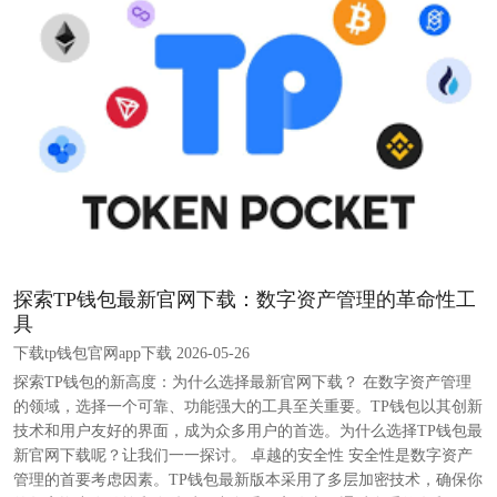
探索TP钱包最新官网下载：数字资产管理的革命性工
具
下载tp钱包官网app下载 2026-05-26
探索TP钱包的新高度：为什么选择最新官网下载？ 在数字资产管理
的领域，选择一个可靠、功能强大的工具至关重要。TP钱包以其创新
技术和用户友好的界面，成为众多用户的首选。为什么选择TP钱包最
新官网下载呢？让我们一一探讨。 卓越的安全性 安全性是数字资产
管理的首要考虑因素。TP钱包最新版本采用了多层加密技术，确保你