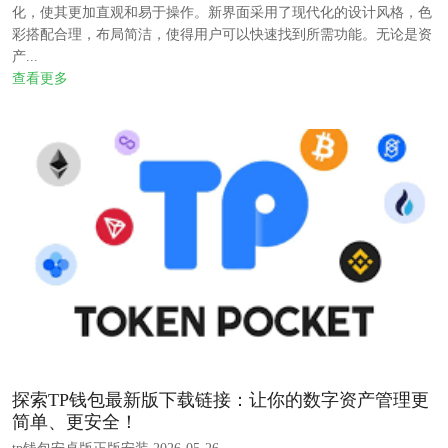
化，使其更加直观和易于操作。新界面采用了现代化的设计风格，色
彩搭配合理，布局简洁，使得用户可以快速找到所需功能。无论是资
产...
查看更多
探索TP钱包最新版下载链接：让你的数字资产管理更
简单、更安全！