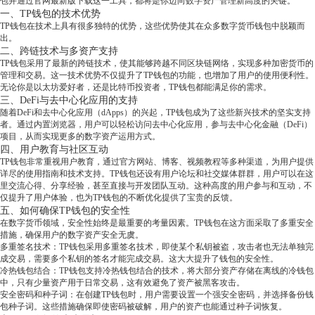
包并通过官网最新版下载这一工具，都将是你迈向数字资产管理新高度的关键。
一、TP钱包的技术优势
TP钱包在技术上具有很多独特的优势，这些优势使其在众多数字货币钱包中脱颖而
出。
二、跨链技术与多资产支持
TP钱包采用了最新的跨链技术，使其能够跨越不同区块链网络，实现多种加密货币的
管理和交易。这一技术优势不仅提升了TP钱包的功能，也增加了用户的使用便利性。
无论你是以太坊爱好者，还是比特币投资者，TP钱包都能满足你的需求。
三、DeFi与去中心化应用的支持
随着DeFi和去中心化应用（dApps）的兴起，TP钱包成为了这些新兴技术的坚实支持
者。通过内置浏览器，用户可以轻松访问去中心化应用，参与去中心化金融（DeFi）
项目，从而实现更多的数字资产运用方式。
四、用户教育与社区互动
TP钱包非常重视用户教育，通过官方网站、博客、视频教程等多种渠道，为用户提供
详尽的使用指南和技术支持。TP钱包还设有用户论坛和社交媒体群群，用户可以在这
里交流心得、分享经验，甚至直接与开发团队互动。这种高度的用户参与和互动，不
仅提升了用户体验，也为TP钱包的不断优化提供了宝贵的反馈。
五、如何确保TP钱包的安全性
在数字货币领域，安全性始终是最重要的考量因素。TP钱包在这方面采取了多重安全
措施，确保用户的数字资产安全无虞。
多重签名技术：TP钱包采用多重签名技术，即使某个私钥被盗，攻击者也无法单独完
成交易，需要多个私钥的签名才能完成交易。这大大提升了钱包的安全性。
冷热钱包结合：TP钱包支持冷热钱包结合的技术，将大部分资产存储在离线的冷钱包
中，只有少量资产用于日常交易，这有效避免了资产被黑客攻击。
安全密码和种子词：在创建TP钱包时，用户需要设置一个强安全密码，并选择备份钱
包种子词。这些措施确保即使密码被破解，用户的资产也能通过种子词恢复。