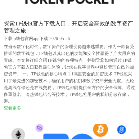
探索TP钱包官方下载入口，开启安全高效的数字资产
管理之旅
下载tp钱包官网app下载 2026-05-26
在当今数字化时代，数字资产的管理变得越来越重要。作为一款备受
推崇的数字钱包，TP钱包以其出色的功能和安全性赢得了广大用户的
青睐。本文将详细介绍TP钱包的各项特点，并指导您如何通过TP钱
包官方下载入口获得最佳体验，让您在数字世界中轻松管理自己的加
密资产。 一、TP钱包的核心特点 1.1高度安全的加密技术 TP钱包采
用了最先进的加密技术，确保用户的私钥和数字资产安全无虞。无论
是离线存储还是在线交易，TP钱包都能提供全方位的安全保障。通过
多重签名、冷热钱包结合等技术，TP钱包将用户的私钥分散存储，
避...
查看更多