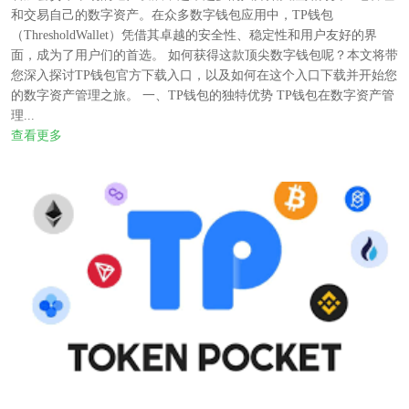
和交易自己的数字资产。在众多数字钱包应用中，TP钱包
（ThresholdWallet）凭借其卓越的安全性、稳定性和用户友好的界
面，成为了用户们的首选。 如何获得这款顶尖数字钱包呢？本文将带
您深入探讨TP钱包官方下载入口，以及如何在这个入口下载并开始您
的数字资产管理之旅。 一、TP钱包的独特优势 TP钱包在数字资产管
理...
查看更多