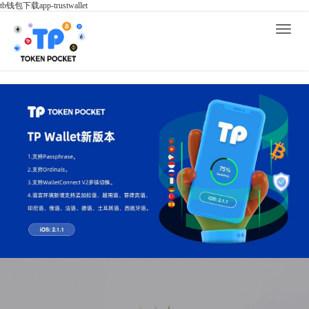
tb钱包下载app-trustwallet
Toggle
naviga