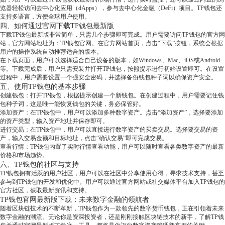
览器轻松访问去中心化应用（dApps），参与去中心化金融（DeFi）项目。TP钱包还
支持多语言，方便全球用户使用。
四、如何通过官网下载TP钱包最新版
下载TP钱包最新版非常简单，只需几个步骤即可完成。用户需要访问TP钱包的官方网
站，官方网站地址为：TP钱包官网。在官方网站首页，点击“下载”按钮，系统会根据
用户的操作系统自动推荐适合的版本。
在下载页面，用户可以选择适合自己设备的版本，如Windows、Mac、iOS或Android
等。下载完成后，用户只需安装并打开TP钱包，按照提示进行初始设置即可。在设置
过程中，用户需要设置一个强安全密码，并选择备份钱包种子词以确保资产安全。
五、使用TP钱包的基本步骤
创建钱包：打开TP钱包，根据提示创建一个新钱包。在创建过程中，用户需要记住钱
包种子词，这是唯一能恢复钱包的关键，务必保管好。
添加资产：在TP钱包中，用户可以添加多种数字资产。点击“添加资产”，选择要添加
的资产类型，输入资产地址并保存即可。
进行交易：在TP钱包中，用户可以直接进行数字资产的买卖交易。选择要交易的资
产，输入交易金额和目标地址，点击“确认交易”即可完成交易。
查看行情：TP钱包内置了实时行情查看功能，用户可以随时查看各类数字资产的最新
价格和市场趋势。
六、TP钱包的社区与支持
TP钱包拥有活跃的用户社区，用户可以在社区中分享使用心得，寻求技术支持，甚至
参与到TP钱包的开发和优化中。用户可以通过官方网站或社交媒体平台加入TP钱包的
官方社区，获取最新资讯和支持。
TP钱包官网最新版下载：未来数字金融的领航者
随着区块链技术的不断革新，TP钱包作为一款领先的数字货币钱包，正在引领着未来
数字金融的潮流。无论你是资深投资者，还是刚刚接触区块链技术的新手，了解TP钱