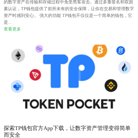
的数字资产在传输和存储过程中免受黑客攻击。通过多重签名和双因
素认证，TP钱包提供了前所未有的安全保障，让你在交易和管理数字
资产时感到安心。 强大的功能 TP钱包不仅仅是一个简单的钱包，它
是...
查看更多
探索TP钱包官方App下载，让数字资产管理变得简单
而安全