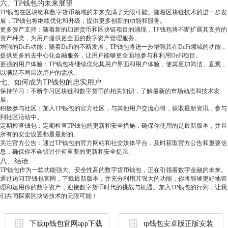
六、TP钱包的未来展望
TP钱包在区块链和数字货币领域的未来充满了无限可能。随着区块链技术的进一步发
展，TP钱包将继续优化和升级，提供更多创新的功能和服务。
更多资产支持：随着新的加密货币和区块链项目的涌现，TP钱包将不断扩展其支持的
资产种类，为用户提供更全面的数字资产管理服务。
增强的DeFi功能：随着DeFi的不断发展，TP钱包将进一步增强其在DeFi领域的功能，
提供更多的去中心化金融服务，让用户能够更全面地参与和利用DeFi项目。
更强的用户体验：TP钱包将继续优化其用户界面和用户体验，使其更加简洁、直观，
以满足不同层次用户的需求。
七、如何成为TP钱包的忠实用户
保持学习：不断学习区块链和数字货币的相关知识，了解最新的市场动态和技术发
展。
积极参与社区：加入TP钱包的官方社区，与其他用户交流心得，获取最新资讯，参与
到社区活动中。
定期检查钱包：定期检查TP钱包的更新和安全措施，确保你使用的是最新版本，并且
所有的安全设置都是最新的。
关注官方公告：通过TP钱包的官方网站和社交媒体平台，及时获取官方公告和重要信
息，确保你不会错过任何重要的更新和安全提示。
八、结语
TP钱包作为一款功能强大、安全性高的数字货币钱包，正在引领着数字金融的未来。
通过访问TP钱包官网，下载最新版本，并充分利用其强大的功能，你将能够更好地管
理和运用你的数字资产，迎接数字货币时代的挑战与机遇。加入TP钱包的行列，让我
们共同探索区块链技术的无限可能！
下载tp钱包官网app下载
tp钱包安卓版正版安装