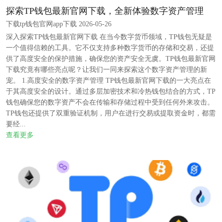
探索TP钱包最新官网下载，全新体验数字资产管理
下载tp钱包官网app下载 2026-05-26
深入探索TP钱包最新官网下载 在当今数字货币领域，TP钱包无疑是
一个值得信赖的工具。它不仅支持多种数字货币的存储和交易，还提
供了高度安全的保护措施，确保您的资产安全无虞。TP钱包最新官网
下载究竟有哪些亮点呢？让我们一同来探索这个数字资产管理的新
宠。 1.高度安全的数字资产管理 TP钱包最新官网下载的一大亮点在
于其高度安全的设计。通过多层加密技术和冷热钱包结合的方式，TP
钱包确保您的数字资产不会在传输和存储过程中受到任何外来攻击。
TP钱包还提供了双重验证机制，用户在进行交易或提取资金时，都需
要经...
查看更多