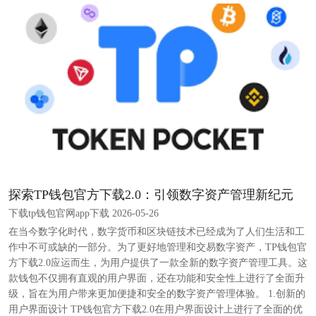
探索TP钱包官方下载2.0：引领数字资产管理新纪元
下载tp钱包官网app下载 2026-05-26
在当今数字化时代，数字货币和区块链技术已经成为了人们生活和工
作中不可或缺的一部分。为了更好地管理和交易数字资产，TP钱包官
方下载2.0应运而生，为用户提供了一款全新的数字资产管理工具。这
款钱包不仅拥有直观的用户界面，还在功能和安全性上进行了全面升
级，旨在为用户带来更加便捷和安全的数字资产管理体验。 1.创新的
用户界面设计 TP钱包官方下载2.0在用户界面设计上进行了全面的优