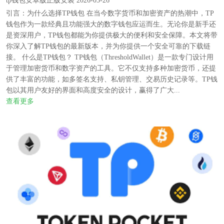
tp钱包安卓版正版安装 2026-05-26
引言：为什么选择TP钱包 在当今数字货币和加密资产的热潮中，TP
钱包作为一款经典且功能强大的数字钱包应运而生。无论你是新手还
是资深用户，TP钱包都能为你提供极大的便利和安全保障。本文将带
你深入了解TP钱包的最新版本，并为你提供一个安全可靠的下载链
接。 什么是TP钱包？ TP钱包（ThresholdWallet）是一款专门设计用
于管理加密货币和数字资产的工具。它不仅支持多种加密货币，还提
供了丰富的功能，如多签名支持、私钥管理、交易历史记录等。TP钱
包以其用户友好的界面和高度安全的设计，赢得了广大...
查看更多