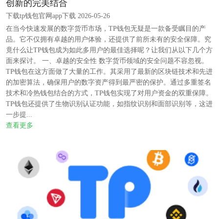
创新的完美结合
下载tp钱包官网app下载 2026-05-26
在当今快速发展的数字货币市场，TP钱包无疑是一款备受瞩目的产
品。它不仅拥有卓越的用户体验，还提供了前所未有的安全保障。究
竟什么让TP钱包成为如此多用户的最佳选择呢？让我们从以下几个方
面来探讨。 一、卓越的安全性 数字货币领域的安全问题不容忽视。
TP钱包在这方面做了大量的工作。其采用了最新的区块链技术和先进
的加密算法，确保用户的数字资产得到最严密的保护。通过多重签名
技术和冷热钱包结合的方式，TP钱包实现了对用户资金的双重保障。
TP钱包还提供了生物识别认证功能，如指纹识别和面部识别等，这进
一步提...
查看更多