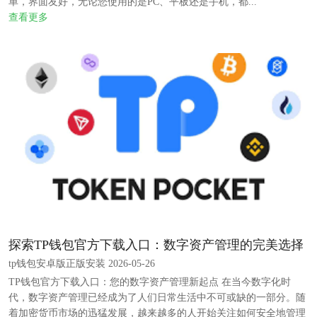
单，界面友好，无论您使用的是PC、平板还是手机，都...
查看更多
探索TP钱包官方下载入口：数字资产管理的完美选择
tp钱包安卓版正版安装 2026-05-26
TP钱包官方下载入口：您的数字资产管理新起点 在当今数字化时
代，数字资产管理已经成为了人们日常生活中不可或缺的一部分。随
着加密货币市场的迅猛发展，越来越多的人开始关注如何安全地管理