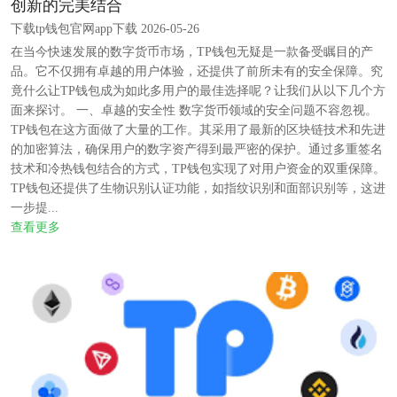
创新的完美结合
下载tp钱包官网app下载 2026-05-26
在当今快速发展的数字货币市场，TP钱包无疑是一款备受瞩目的产
品。它不仅拥有卓越的用户体验，还提供了前所未有的安全保障。究
竟什么让TP钱包成为如此多用户的最佳选择呢？让我们从以下几个方
面来探讨。 一、卓越的安全性 数字货币领域的安全问题不容忽视。
TP钱包在这方面做了大量的工作。其采用了最新的区块链技术和先进
的加密算法，确保用户的数字资产得到最严密的保护。通过多重签名
技术和冷热钱包结合的方式，TP钱包实现了对用户资金的双重保障。
TP钱包还提供了生物识别认证功能，如指纹识别和面部识别等，这进
一步提...
查看更多