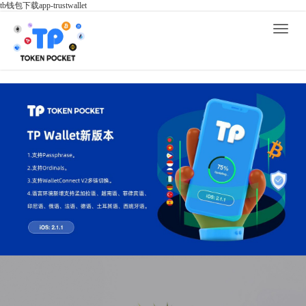
tb钱包下载app-trustwallet
Toggle
naviga