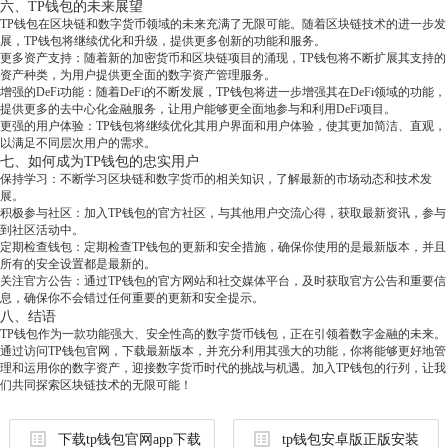
六、TP钱包的未来展望
TP钱包在区块链和数字货币领域的未来充满了无限可能。随着区块链技术的进一步发
展，TP钱包将继续优化和升级，提供更多创新的功能和服务。
更多资产支持：随着新的加密货币和区块链项目的涌现，TP钱包将不断扩展其支持的
资产种类，为用户提供更全面的数字资产管理服务。
增强的DeFi功能：随着DeFi的不断发展，TP钱包将进一步增强其在DeFi领域的功能，
提供更多的去中心化金融服务，让用户能够更全面地参与和利用DeFi项目。
更强的用户体验：TP钱包将继续优化其用户界面和用户体验，使其更加简洁、直观，
以满足不同层次用户的需求。
七、如何成为TP钱包的忠实用户
保持学习：不断学习区块链和数字货币的相关知识，了解最新的市场动态和技术发
展。
积极参与社区：加入TP钱包的官方社区，与其他用户交流心得，获取最新资讯，参与
到社区活动中。
定期检查钱包：定期检查TP钱包的更新和安全措施，确保你使用的是最新版本，并且
所有的安全设置都是最新的。
关注官方公告：通过TP钱包的官方网站和社交媒体平台，及时获取官方公告和重要信
息，确保你不会错过任何重要的更新和安全提示。
八、结语
TP钱包作为一款功能强大、安全性高的数字货币钱包，正在引领着数字金融的未来。
通过访问TP钱包官网，下载最新版本，并充分利用其强大的功能，你将能够更好地管
理和运用你的数字资产，迎接数字货币时代的挑战与机遇。加入TP钱包的行列，让我
们共同探索区块链技术的无限可能！
下载tp钱包官网app下载
tp钱包安卓版正版安装