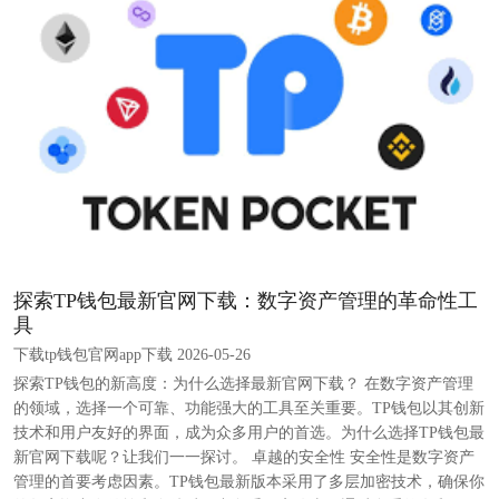
探索TP钱包最新官网下载：数字资产管理的革命性工
具
下载tp钱包官网app下载 2026-05-26
探索TP钱包的新高度：为什么选择最新官网下载？ 在数字资产管理
的领域，选择一个可靠、功能强大的工具至关重要。TP钱包以其创新
技术和用户友好的界面，成为众多用户的首选。为什么选择TP钱包最
新官网下载呢？让我们一一探讨。 卓越的安全性 安全性是数字资产
管理的首要考虑因素。TP钱包最新版本采用了多层加密技术，确保你