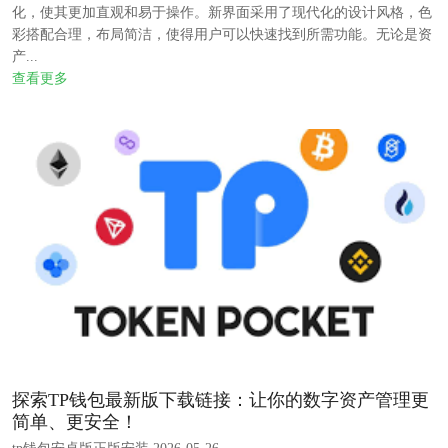
化，使其更加直观和易于操作。新界面采用了现代化的设计风格，色
彩搭配合理，布局简洁，使得用户可以快速找到所需功能。无论是资
产...
查看更多
探索TP钱包最新版下载链接：让你的数字资产管理更
简单、更安全！