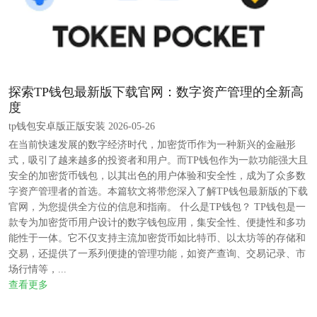
探索TP钱包最新版下载官网：数字资产管理的全新高
度
tp钱包安卓版正版安装 2026-05-26
在当前快速发展的数字经济时代，加密货币作为一种新兴的金融形
式，吸引了越来越多的投资者和用户。而TP钱包作为一款功能强大且
安全的加密货币钱包，以其出色的用户体验和安全性，成为了众多数
字资产管理者的首选。本篇软文将带您深入了解TP钱包最新版的下载
官网，为您提供全方位的信息和指南。 什么是TP钱包？ TP钱包是一
款专为加密货币用户设计的数字钱包应用，集安全性、便捷性和多功
能性于一体。它不仅支持主流加密货币如比特币、以太坊等的存储和
交易，还提供了一系列便捷的管理功能，如资产查询、交易记录、市
场行情等，...
查看更多