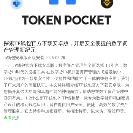
探索TP钱包官方下载安卓版，开启安全便捷的数字资
产管理新纪元
tp钱包安卓版正版安装 2026-05-26
一、TP钱包官方下载安卓版：数字资产管理的全新选择 1.1引言：数
字货币时代的必备工具 在数字货币和加密资产管理的飞速发展中，
TP钱包作为一款集安全性、便捷性和功能性于一体的钱包应用，受到
了广大用户的高度认可。本文将详细介绍TP钱包官方下载安卓版，为
您揭开其强大功能和卓越性能的神秘面纱，帮助您在数字资产管理中
游刃有余。 1.2什么是TP钱包？ TP钱包是一款专为数字货币和加密资
产设计的移动钱包应用，旨在提供用户安全、便捷、高效的数字资产
管理服务。它支持多种加密货币，包括比特币、以太坊、瑞波币等...
查看更多