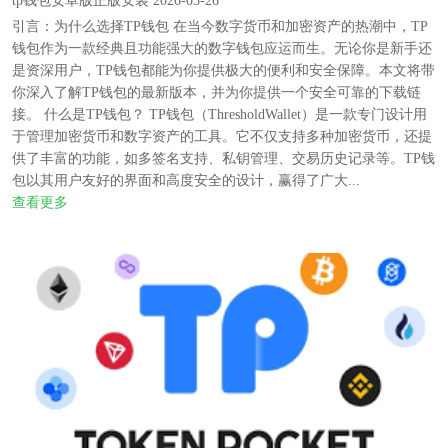
tp钱包安卓版正版安装 2026-05-26
引言：为什么选择TP钱包 在当今数字货币和加密资产的热潮中，TP
钱包作为一款经典且功能强大的数字钱包应运而生。无论你是新手还
是资深用户，TP钱包都能为你提供极大的便利和安全保障。本文将带
你深入了解TP钱包的最新版本，并为你提供一个安全可靠的下载链
接。 什么是TP钱包？ TP钱包（ThresholdWallet）是一款专门设计用
于管理加密货币和数字资产的工具。它不仅支持多种加密货币，还提
供了丰富的功能，如多签名支持、私钥管理、交易历史记录等。TP钱
包以其用户友好的界面和高度安全的设计，赢得了广大...
查看更多