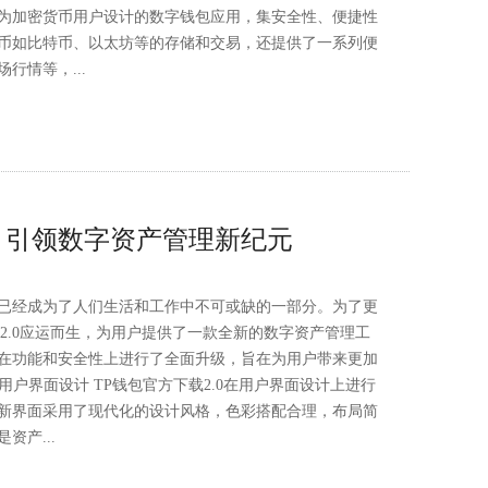
款专为加密货币用户设计的数字钱包应用，集安全性、便捷性
币如比特币、以太坊等的存储和交易，还提供了一系列便
行情等，...
0：引领数字资产管理新纪元
已经成为了人们生活和工作中不可或缺的一部分。为了更
2.0应运而生，为用户提供了一款全新的数字资产管理工
在功能和安全性上进行了全面升级，旨在为用户带来更加
用户界面设计 TP钱包官方下载2.0在用户界面设计上进行
新界面采用了现代化的设计风格，色彩搭配合理，布局简
产...