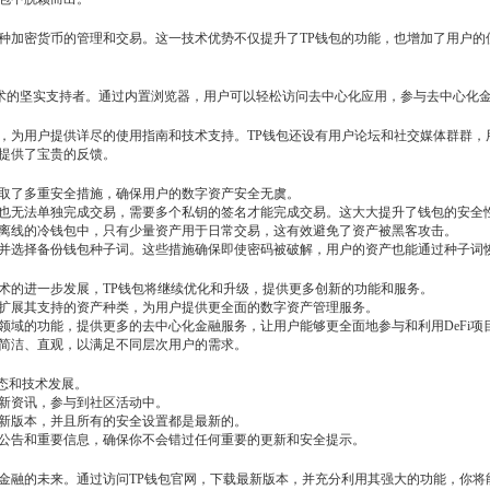
种加密货币的管理和交易。这一技术优势不仅提升了TP钱包的功能，也增加了用户的
新兴技术的坚实支持者。通过内置浏览器，用户可以轻松访问去中心化应用，参与去中心化
道，为用户提供详尽的使用指南和技术支持。TP钱包还设有用户论坛和社交媒体群群
化提供了宝贵的反馈。
采取了多重安全措施，确保用户的数字资产安全无虞。
者也无法单独完成交易，需要多个私钥的签名才能完成交易。这大大提升了钱包的安全
在离线的冷钱包中，只有少量资产用于日常交易，这有效避免了资产被黑客攻击。
，并选择备份钱包种子词。这些措施确保即使密码被破解，用户的资产也能通过种子词
术的进一步发展，TP钱包将继续优化和升级，提供更多创新的功能和服务。
断扩展其支持的资产种类，为用户提供更全面的数字资产管理服务。
eFi领域的功能，提供更多的去中心化金融服务，让用户能够更全面地参与和利用DeFi项
加简洁、直观，以满足不同层次用户的需求。
态和技术发展。
最新资讯，参与到社区活动中。
最新版本，并且所有的安全设置都是最新的。
方公告和重要信息，确保你不会错过任何重要的更新和安全提示。
字金融的未来。通过访问TP钱包官网，下载最新版本，并充分利用其强大的功能，你