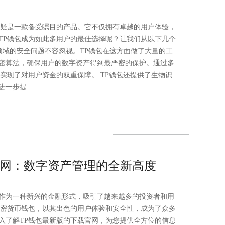
无疑是一款备受瞩目的产品。它不仅拥有卓越的用户体验，
TP钱包成为如此多用户的最佳选择呢？让我们从以下几个
领域的安全问题不容忽视。TP钱包在这方面做了大量的工
密算法，确保用户的数字资产得到最严密的保护。通过多
实现了对用户资金的双重保障。 TP钱包还提供了生物识
一步提...
官网：数字资产管理的全新高度
作为一种新兴的金融形式，吸引了越来越多的投资者和用
加密货币钱包，以其出色的用户体验和安全性，成为了众多
入了解TP钱包最新版的下载官网，为您提供全方位的信息