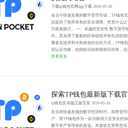
下载tp钱包官网app下载 2026-05-26
在当今快速发展的数字货币市场，TP钱包
还提供了前所未有的安全保障。究竟什么让
方面来探讨。 一、卓越的安全性 数字货币
作。其采用了最新的区块链技术和先进的加
重签名技术和冷热钱包结合的方式，TP钱包
别认证功能，如指纹识别和面部识别等，这进
查看更多
探索TP钱包最新版下载
tp钱包安卓版正版安装 2026-05-26
在当前快速发展的数字经济时代，加密货币
户。而TP钱包作为一款功能强大且安全的
数字资产管理者的首选。本篇软文将带您深