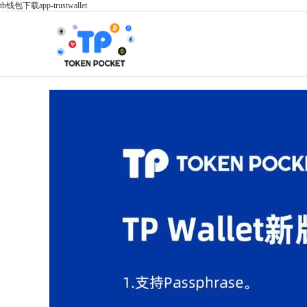
tb钱包下载app-trustwallet