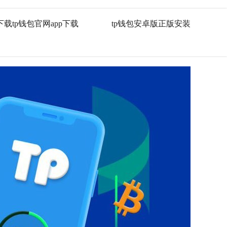
下载tp钱包官网app下载
tp钱包安卓版正版安装