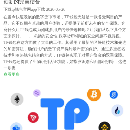
创新的完美结合
下载tp钱包官网app下载 2026-05-26
在当今快速发展的数字货币市场，TP钱包无疑是一款备受瞩目的产
品。它不仅拥有卓越的用户体验，还提供了前所未有的安全保障。究
竟什么让TP钱包成为如此多用户的最佳选择呢？让我们从以下几个方
面来探讨。 一、卓越的安全性 数字货币领域的安全问题不容忽视。
TP钱包在这方面做了大量的工作。其采用了最新的区块链技术和先进
的加密算法，确保用户的数字资产得到最严密的保护。通过多重签名
技术和冷热钱包结合的方式，TP钱包实现了对用户资金的双重保障。
TP钱包还提供了生物识别认证功能，如指纹识别和面部识别等，这进
一步提...
查看更多