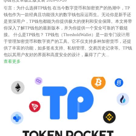
tp钱包安卓版正版安装 2026-05-26
引言：为什么选择TP钱包 在当今数字货币和加密资产的热潮中，TP
钱包作为一款经典且功能强大的数字钱包应运而生。无论你是新手还
是资深用户，TP钱包都能为你提供极大的便利和安全保障。本文将带
你深入了解TP钱包的最新版本，并为你提供一个安全可靠的下载链
接。 什么是TP钱包？ TP钱包（ThresholdWallet）是一款专门设计用
于管理加密货币和数字资产的工具。它不仅支持多种加密货币，还提
供了丰富的功能，如多签名支持、私钥管理、交易历史记录等。TP钱
包以其用户友好的界面和高度安全的设计，赢得了广大...
查看更多