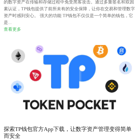
的数字资产在传输和存储过程中免受黑客攻击。通过多重签名和双因
素认证，TP钱包提供了前所未有的安全保障，让你在交易和管理数字
资产时感到安心。 强大的功能 TP钱包不仅仅是一个简单的钱包，它
是...
查看更多
探索TP钱包官方App下载，让数字资产管理变得简单
而安全