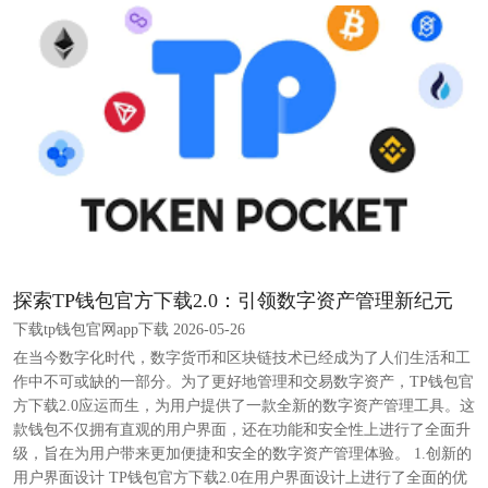
探索TP钱包官方下载2.0：引领数字资产管理新纪元
下载tp钱包官网app下载 2026-05-26
在当今数字化时代，数字货币和区块链技术已经成为了人们生活和工
作中不可或缺的一部分。为了更好地管理和交易数字资产，TP钱包官
方下载2.0应运而生，为用户提供了一款全新的数字资产管理工具。这
款钱包不仅拥有直观的用户界面，还在功能和安全性上进行了全面升
级，旨在为用户带来更加便捷和安全的数字资产管理体验。 1.创新的
用户界面设计 TP钱包官方下载2.0在用户界面设计上进行了全面的优