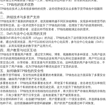
包并通过官网最新版下载这一工具，都将是你迈向数字资产管理新高度的关键。
一、TP钱包的技术优势
TP钱包在技术上具有很多独特的优势，这些优势使其在众多数字货币钱包中脱颖而
出。
二、跨链技术与多资产支持
TP钱包采用了最新的跨链技术，使其能够跨越不同区块链网络，实现多种加密货币的
管理和交易。这一技术优势不仅提升了TP钱包的功能，也增加了用户的使用便利性。
无论你是以太坊爱好者，还是比特币投资者，TP钱包都能满足你的需求。
三、DeFi与去中心化应用的支持
随着DeFi和去中心化应用（dApps）的兴起，TP钱包成为了这些新兴技术的坚实支持
者。通过内置浏览器，用户可以轻松访问去中心化应用，参与去中心化金融（DeFi）
项目，从而实现更多的数字资产运用方式。
四、用户教育与社区互动
TP钱包非常重视用户教育，通过官方网站、博客、视频教程等多种渠道，为用户提供
详尽的使用指南和技术支持。TP钱包还设有用户论坛和社交媒体群群，用户可以在这
里交流心得、分享经验，甚至直接与开发团队互动。这种高度的用户参与和互动，不
仅提升了用户体验，也为TP钱包的不断优化提供了宝贵的反馈。
五、如何确保TP钱包的安全性
在数字货币领域，安全性始终是最重要的考量因素。TP钱包在这方面采取了多重安全
措施，确保用户的数字资产安全无虞。
多重签名技术：TP钱包采用多重签名技术，即使某个私钥被盗，攻击者也无法单独完
成交易，需要多个私钥的签名才能完成交易。这大大提升了钱包的安全性。
冷热钱包结合：TP钱包支持冷热钱包结合的技术，将大部分资产存储在离线的冷钱包
中，只有少量资产用于日常交易，这有效避免了资产被黑客攻击。
安全密码和种子词：在创建TP钱包时，用户需要设置一个强安全密码，并选择备份钱
包种子词。这些措施确保即使密码被破解，用户的资产也能通过种子词恢复。