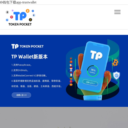
tb钱包下载app-trustwallet
Toggle
naviga