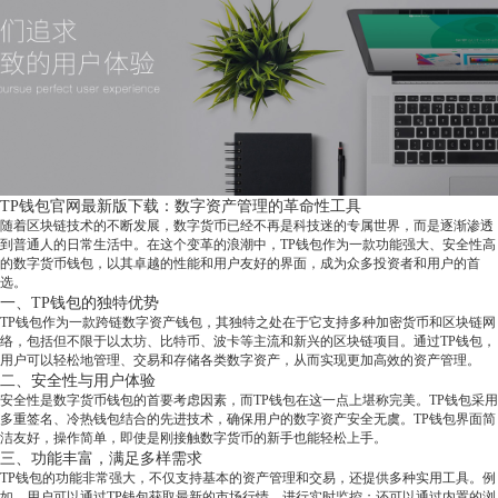
TP钱包官网最新版下载：数字资产管理的革命性工具
随着区块链技术的不断发展，数字货币已经不再是科技迷的专属世界，而是逐渐渗透
到普通人的日常生活中。在这个变革的浪潮中，TP钱包作为一款功能强大、安全性高
的数字货币钱包，以其卓越的性能和用户友好的界面，成为众多投资者和用户的首
选。
一、TP钱包的独特优势
TP钱包作为一款跨链数字资产钱包，其独特之处在于它支持多种加密货币和区块链网
络，包括但不限于以太坊、比特币、波卡等主流和新兴的区块链项目。通过TP钱包，
用户可以轻松地管理、交易和存储各类数字资产，从而实现更加高效的资产管理。
二、安全性与用户体验
安全性是数字货币钱包的首要考虑因素，而TP钱包在这一点上堪称完美。TP钱包采用
多重签名、冷热钱包结合的先进技术，确保用户的数字资产安全无虞。TP钱包界面简
洁友好，操作简单，即使是刚接触数字货币的新手也能轻松上手。
三、功能丰富，满足多样需求
TP钱包的功能非常强大，不仅支持基本的资产管理和交易，还提供多种实用工具。例
如，用户可以通过TP钱包获取最新的市场行情，进行实时监控；还可以通过内置的浏