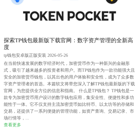
探索TP钱包最新版下载官网：数字资产管理的全新高
度
tp钱包安卓版正版安装 2026-05-26
在当前快速发展的数字经济时代，加密货币作为一种新兴的金融形
式，吸引了越来越多的投资者和用户。而TP钱包作为一款功能强大且
安全的加密货币钱包，以其出色的用户体验和安全性，成为了众多数
字资产管理者的首选。本篇软文将带您深入了解TP钱包最新版的下载
官网，为您提供全方位的信息和指南。 什么是TP钱包？ TP钱包是一
款专为加密货币用户设计的数字钱包应用，集安全性、便捷性和多功
能性于一体。它不仅支持主流加密货币如比特币、以太坊等的存储和
交易，还提供了一系列便捷的管理功能，如资产查询、交易记录、市
场行情等，...
查看更多