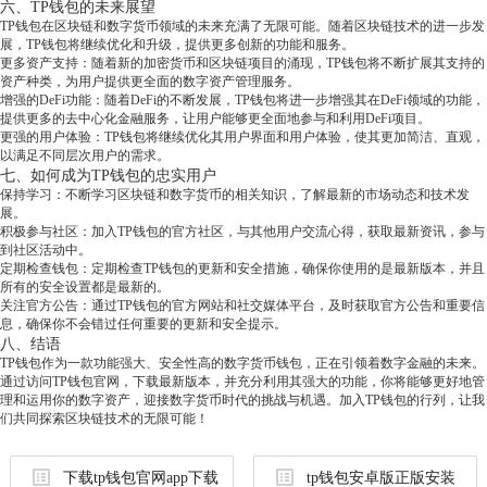
六、TP钱包的未来展望
TP钱包在区块链和数字货币领域的未来充满了无限可能。随着区块链技术的进一步发
展，TP钱包将继续优化和升级，提供更多创新的功能和服务。
更多资产支持：随着新的加密货币和区块链项目的涌现，TP钱包将不断扩展其支持的
资产种类，为用户提供更全面的数字资产管理服务。
增强的DeFi功能：随着DeFi的不断发展，TP钱包将进一步增强其在DeFi领域的功能，
提供更多的去中心化金融服务，让用户能够更全面地参与和利用DeFi项目。
更强的用户体验：TP钱包将继续优化其用户界面和用户体验，使其更加简洁、直观，
以满足不同层次用户的需求。
七、如何成为TP钱包的忠实用户
保持学习：不断学习区块链和数字货币的相关知识，了解最新的市场动态和技术发
展。
积极参与社区：加入TP钱包的官方社区，与其他用户交流心得，获取最新资讯，参与
到社区活动中。
定期检查钱包：定期检查TP钱包的更新和安全措施，确保你使用的是最新版本，并且
所有的安全设置都是最新的。
关注官方公告：通过TP钱包的官方网站和社交媒体平台，及时获取官方公告和重要信
息，确保你不会错过任何重要的更新和安全提示。
八、结语
TP钱包作为一款功能强大、安全性高的数字货币钱包，正在引领着数字金融的未来。
通过访问TP钱包官网，下载最新版本，并充分利用其强大的功能，你将能够更好地管
理和运用你的数字资产，迎接数字货币时代的挑战与机遇。加入TP钱包的行列，让我
们共同探索区块链技术的无限可能！
下载tp钱包官网app下载
tp钱包安卓版正版安装