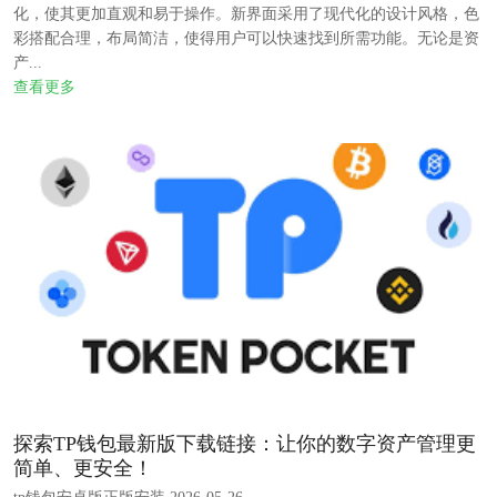
化，使其更加直观和易于操作。新界面采用了现代化的设计风格，色
彩搭配合理，布局简洁，使得用户可以快速找到所需功能。无论是资
产...
查看更多
探索TP钱包最新版下载链接：让你的数字资产管理更
简单、更安全！