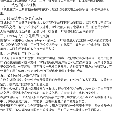
包并通过官网最新版下载这一工具，都将是你迈向数字资产管理新高度的关键。
一、TP钱包的技术优势
TP钱包在技术上具有很多独特的优势，这些优势使其在众多数字货币钱包中脱颖而
出。
二、跨链技术与多资产支持
TP钱包采用了最新的跨链技术，使其能够跨越不同区块链网络，实现多种加密货币的
管理和交易。这一技术优势不仅提升了TP钱包的功能，也增加了用户的使用便利性。
无论你是以太坊爱好者，还是比特币投资者，TP钱包都能满足你的需求。
三、DeFi与去中心化应用的支持
随着DeFi和去中心化应用（dApps）的兴起，TP钱包成为了这些新兴技术的坚实支持
者。通过内置浏览器，用户可以轻松访问去中心化应用，参与去中心化金融（DeFi）
项目，从而实现更多的数字资产运用方式。
四、用户教育与社区互动
TP钱包非常重视用户教育，通过官方网站、博客、视频教程等多种渠道，为用户提供
详尽的使用指南和技术支持。TP钱包还设有用户论坛和社交媒体群群，用户可以在这
里交流心得、分享经验，甚至直接与开发团队互动。这种高度的用户参与和互动，不
仅提升了用户体验，也为TP钱包的不断优化提供了宝贵的反馈。
五、如何确保TP钱包的安全性
在数字货币领域，安全性始终是最重要的考量因素。TP钱包在这方面采取了多重安全
措施，确保用户的数字资产安全无虞。
多重签名技术：TP钱包采用多重签名技术，即使某个私钥被盗，攻击者也无法单独完
成交易，需要多个私钥的签名才能完成交易。这大大提升了钱包的安全性。
冷热钱包结合：TP钱包支持冷热钱包结合的技术，将大部分资产存储在离线的冷钱包
中，只有少量资产用于日常交易，这有效避免了资产被黑客攻击。
安全密码和种子词：在创建TP钱包时，用户需要设置一个强安全密码，并选择备份钱
包种子词。这些措施确保即使密码被破解，用户的资产也能通过种子词恢复。