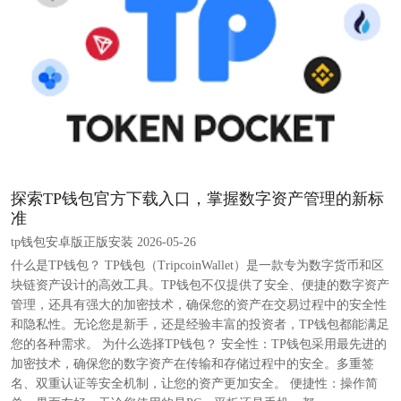
探索TP钱包官方下载入口，掌握数字资产管理的新标
准
tp钱包安卓版正版安装 2026-05-26
什么是TP钱包？ TP钱包（TripcoinWallet）是一款专为数字货币和区
块链资产设计的高效工具。TP钱包不仅提供了安全、便捷的数字资产
管理，还具有强大的加密技术，确保您的资产在交易过程中的安全性
和隐私性。无论您是新手，还是经验丰富的投资者，TP钱包都能满足
您的各种需求。 为什么选择TP钱包？ 安全性：TP钱包采用最先进的
加密技术，确保您的数字资产在传输和存储过程中的安全。多重签
名、双重认证等安全机制，让您的资产更加安全。 便捷性：操作简