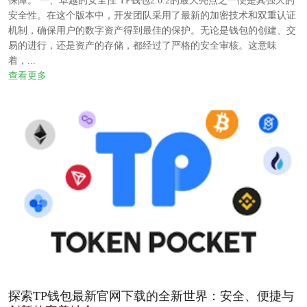
保障。 一、卓越的安全性 TP钱包2.0.2的最大亮点之一便是其强大的
安全性。在这个版本中，开发团队采用了最新的加密技术和双重认证
机制，确保用户的数字资产得到最佳的保护。无论是钱包的创建、交
易的进行，还是资产的存储，都经过了严格的安全审核。这意味
着，...
查看更多
探索TP钱包最新官网下载的全新世界：安全、便捷与