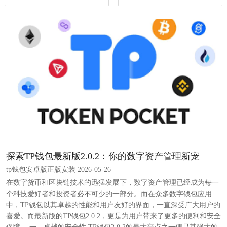
探索TP钱包最新版2.0.2：你的数字资产管理新宠
tp钱包安卓版正版安装 2026-05-26
在数字货币和区块链技术的迅猛发展下，数字资产管理已经成为每一
个科技爱好者和投资者必不可少的一部分。而在众多数字钱包应用
中，TP钱包以其卓越的性能和用户友好的界面，一直深受广大用户的
喜爱。而最新版的TP钱包2.0.2，更是为用户带来了更多的便利和安全