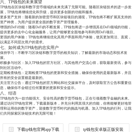
六、TP钱包的未来展望
TP钱包在区块链和数字货币领域的未来充满了无限可能。随着区块链技术的进一步发
展，TP钱包将继续优化和升级，提供更多创新的功能和服务。
更多资产支持：随着新的加密货币和区块链项目的涌现，TP钱包将不断扩展其支持的
资产种类，为用户提供更全面的数字资产管理服务。
增强的DeFi功能：随着DeFi的不断发展，TP钱包将进一步增强其在DeFi领域的功能，
提供更多的去中心化金融服务，让用户能够更全面地参与和利用DeFi项目。
更强的用户体验：TP钱包将继续优化其用户界面和用户体验，使其更加简洁、直观，
以满足不同层次用户的需求。
七、如何成为TP钱包的忠实用户
保持学习：不断学习区块链和数字货币的相关知识，了解最新的市场动态和技术发
展。
积极参与社区：加入TP钱包的官方社区，与其他用户交流心得，获取最新资讯，参与
到社区活动中。
定期检查钱包：定期检查TP钱包的更新和安全措施，确保你使用的是最新版本，并且
所有的安全设置都是最新的。
关注官方公告：通过TP钱包的官方网站和社交媒体平台，及时获取官方公告和重要信
息，确保你不会错过任何重要的更新和安全提示。
八、结语
TP钱包作为一款功能强大、安全性高的数字货币钱包，正在引领着数字金融的未来。
通过访问TP钱包官网，下载最新版本，并充分利用其强大的功能，你将能够更好地管
理和运用你的数字资产，迎接数字货币时代的挑战与机遇。加入TP钱包的行列，让我
们共同探索区块链技术的无限可能！
下载tp钱包官网app下载
tp钱包安卓版正版安装