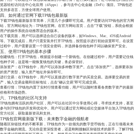
览器轻松访问去中心化应用（dApps），参与去中心化金融（DeFi）项目。TP钱包还
支持多语言，方便全球用户使用。
四、如何通过官网下载TP钱包最新版
下载TP钱包最新版非常简单，只需几个步骤即可完成。用户需要访问TP钱包的官方网
站，官方网站地址为：TP钱包官网。在官方网站首页，点击“下载”按钮，系统会根据
用户的操作系统自动推荐适合的版本。
在下载页面，用户可以选择适合自己设备的版本，如Windows、Mac、iOS或Android
等。下载完成后，用户只需安装并打开TP钱包，按照提示进行初始设置即可。在设置
过程中，用户需要设置一个强安全密码，并选择备份钱包种子词以确保资产安全。
五、使用TP钱包的基本步骤
创建钱包：打开TP钱包，根据提示创建一个新钱包。在创建过程中，用户需要记住钱
包种子词，这是唯一能恢复钱包的关键，务必保管好。
添加资产：在TP钱包中，用户可以添加多种数字资产。点击“添加资产”，选择要添加
的资产类型，输入资产地址并保存即可。
进行交易：在TP钱包中，用户可以直接进行数字资产的买卖交易。选择要交易的资
产，输入交易金额和目标地址，点击“确认交易”即可完成交易。
查看行情：TP钱包内置了实时行情查看功能，用户可以随时查看各类数字资产的最新
价格和市场趋势。
六、TP钱包的社区与支持
TP钱包拥有活跃的用户社区，用户可以在社区中分享使用心得，寻求技术支持，甚至
参与到TP钱包的开发和优化中。用户可以通过官方网站或社交媒体平台加入TP钱包的
官方社区，获取最新资讯和支持。
TP钱包官网最新版下载：未来数字金融的领航者
随着区块链技术的不断革新，TP钱包作为一款领先的数字货币钱包，正在引领着未来
数字金融的潮流。无论你是资深投资者，还是刚刚接触区块链技术的新手，了解TP钱