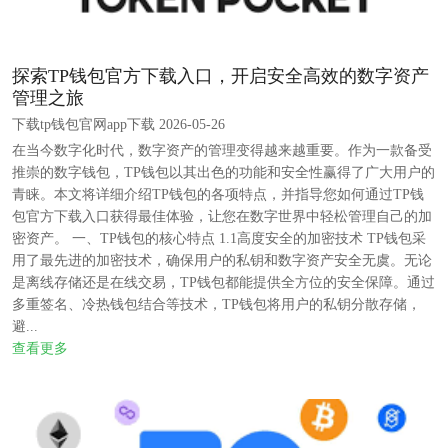
探索TP钱包官方下载入口，开启安全高效的数字资产
管理之旅
下载tp钱包官网app下载 2026-05-26
在当今数字化时代，数字资产的管理变得越来越重要。作为一款备受
推崇的数字钱包，TP钱包以其出色的功能和安全性赢得了广大用户的
青睐。本文将详细介绍TP钱包的各项特点，并指导您如何通过TP钱
包官方下载入口获得最佳体验，让您在数字世界中轻松管理自己的加
密资产。 一、TP钱包的核心特点 1.1高度安全的加密技术 TP钱包采
用了最先进的加密技术，确保用户的私钥和数字资产安全无虞。无论
是离线存储还是在线交易，TP钱包都能提供全方位的安全保障。通过
多重签名、冷热钱包结合等技术，TP钱包将用户的私钥分散存储，
避...
查看更多