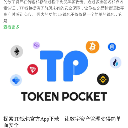
的数字资产在传输和存储过程中免受黑客攻击。通过多重签名和双因
素认证，TP钱包提供了前所未有的安全保障，让你在交易和管理数字
资产时感到安心。 强大的功能 TP钱包不仅仅是一个简单的钱包，它
是...
查看更多
探索TP钱包官方App下载，让数字资产管理变得简单
而安全