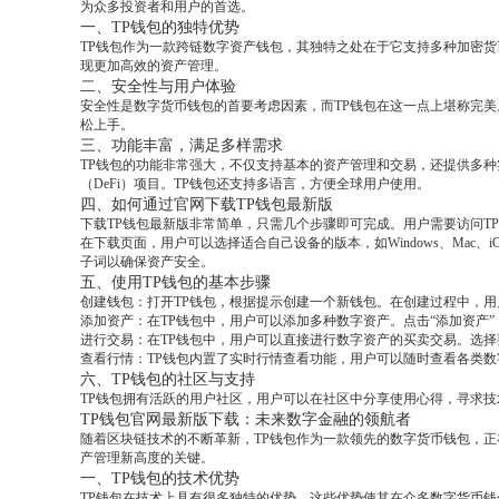
为众多投资者和用户的首选。
一、TP钱包的独特优势
TP钱包作为一款跨链数字资产钱包，其独特之处在于它支持多种加密
现更加高效的资产管理。
二、安全性与用户体验
安全性是数字货币钱包的首要考虑因素，而TP钱包在这一点上堪称完美
松上手。
三、功能丰富，满足多样需求
TP钱包的功能非常强大，不仅支持基本的资产管理和交易，还提供多种
（DeFi）项目。TP钱包还支持多语言，方便全球用户使用。
四、如何通过官网下载TP钱包最新版
下载TP钱包最新版非常简单，只需几个步骤即可完成。用户需要访问T
在下载页面，用户可以选择适合自己设备的版本，如Windows、Mac
子词以确保资产安全。
五、使用TP钱包的基本步骤
创建钱包：打开TP钱包，根据提示创建一个新钱包。在创建过程中，
添加资产：在TP钱包中，用户可以添加多种数字资产。点击“添加资产
进行交易：在TP钱包中，用户可以直接进行数字资产的买卖交易。选择
查看行情：TP钱包内置了实时行情查看功能，用户可以随时查看各类
六、TP钱包的社区与支持
TP钱包拥有活跃的用户社区，用户可以在社区中分享使用心得，寻求技
TP钱包官网最新版下载：未来数字金融的领航者
随着区块链技术的不断革新，TP钱包作为一款领先的数字货币钱包，
产管理新高度的关键。
一、TP钱包的技术优势
TP钱包在技术上具有很多独特的优势，这些优势使其在众多数字货币钱