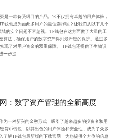
无疑是一款备受瞩目的产品。它不仅拥有卓越的用户体验，
TP钱包成为如此多用户的最佳选择呢？让我们从以下几个
领域的安全问题不容忽视。TP钱包在这方面做了大量的工
密算法，确保用户的数字资产得到最严密的保护。通过多
实现了对用户资金的双重保障。 TP钱包还提供了生物识
一步提...
官网：数字资产管理的全新高度
作为一种新兴的金融形式，吸引了越来越多的投资者和用
加密货币钱包，以其出色的用户体验和安全性，成为了众多
入了解TP钱包最新版的下载官网，为您提供全方位的信息