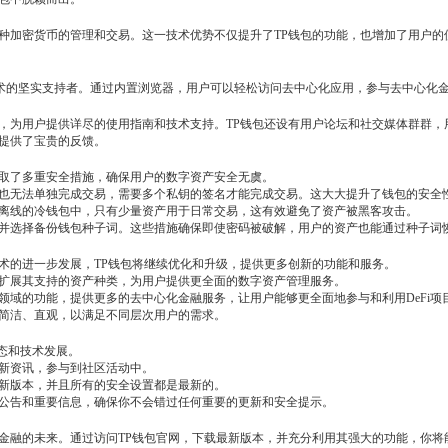
种加密货币的管理和交易。这一技术优势不仅提升了TP钱包的功能，也增加了用户的
新兴技术的坚实支持者。通过内置浏览器，用户可以轻松访问去中心化应用，参与去中心化
道，为用户提供详尽的使用指南和技术支持。TP钱包还设有用户论坛和社交媒体群群
化提供了宝贵的反馈。
采取了多重安全措施，确保用户的数字资产安全无虞。
者也无法单独完成交易，需要多个私钥的签名才能完成交易。这大大提升了钱包的安全
在离线的冷钱包中，只有少量资产用于日常交易，这有效避免了资产被黑客攻击。
，并选择备份钱包种子词。这些措施确保即使密码被破解，用户的资产也能通过种子词
术的进一步发展，TP钱包将继续优化和升级，提供更多创新的功能和服务。
断扩展其支持的资产种类，为用户提供更全面的数字资产管理服务。
eFi领域的功能，提供更多的去中心化金融服务，让用户能够更全面地参与和利用DeFi项
加简洁、直观，以满足不同层次用户的需求。
态和技术发展。
最新资讯，参与到社区活动中。
最新版本，并且所有的安全设置都是最新的。
方公告和重要信息，确保你不会错过任何重要的更新和安全提示。
字金融的未来。通过访问TP钱包官网，下载最新版本，并充分利用其强大的功能，你