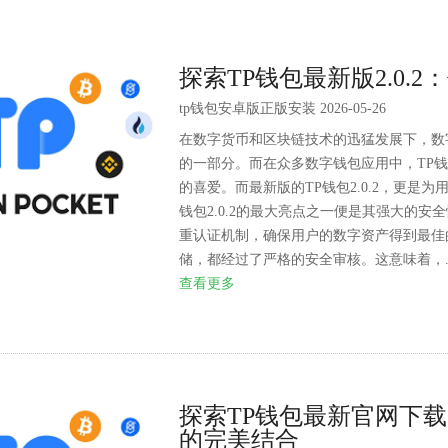
探索TP钱包最新版2.0.
tp钱包安卓版正版安装 2026-05-26
在数字货币和区块链技术的迅猛发展下，数
的一部分。而在众多数字钱包应用中，TP
的喜爱。而最新版的TP钱包2.0.2，更是
钱包2.0.2的最大亮点之一便是其强大的
重认证机制，确保用户的数字资产得到最佳
储，都经过了严格的安全审核。这意味着，..
查看更多
探索TP钱包最新官网下
的完美结合