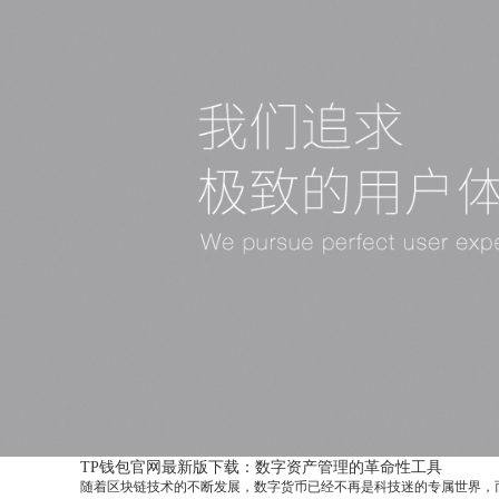
TP钱包官网最新版下载：数字资产管理的革命性工具
随着区块链技术的不断发展，数字货币已经不再是科技迷的专属世界，