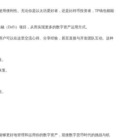
使用便利性。无论你是以太坊爱好者，还是比特币投资者，TP钱包都能
金融（DeFi）项目，从而实现更多的数字资产运用方式。
，用户可以在这里交流心得、分享经验，甚至直接与开发团队互动。这种
性。
恢复。
目。
将能够更好地管理和运用你的数字资产，迎接数字货币时代的挑战与机