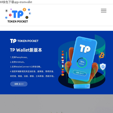
tb钱包下载app-trustwallet
Toggle
naviga