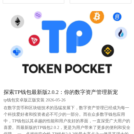
探索TP钱包最新版2.0.2：你的数字资产管理新宠
tp钱包安卓版正版安装 2026-05-26
在数字货币和区块链技术的迅猛发展下，数字资产管理已经成为每一
个科技爱好者和投资者必不可少的一部分。而在众多数字钱包应用
中，TP钱包以其卓越的性能和用户友好的界面，一直深受广大用户的
喜爱。而最新版的TP钱包2.0.2，更是为用户带来了更多的便利和安全