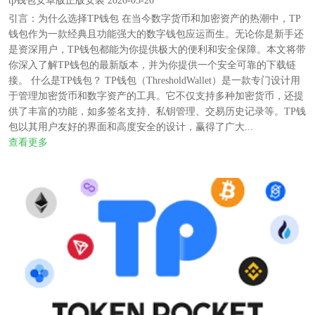
tp钱包安卓版正版安装 2026-05-26
引言：为什么选择TP钱包 在当今数字货币和加密资产的热潮中，TP
钱包作为一款经典且功能强大的数字钱包应运而生。无论你是新手还
是资深用户，TP钱包都能为你提供极大的便利和安全保障。本文将带
你深入了解TP钱包的最新版本，并为你提供一个安全可靠的下载链
接。 什么是TP钱包？ TP钱包（ThresholdWallet）是一款专门设计用
于管理加密货币和数字资产的工具。它不仅支持多种加密货币，还提
供了丰富的功能，如多签名支持、私钥管理、交易历史记录等。TP钱
包以其用户友好的界面和高度安全的设计，赢得了广大...
查看更多