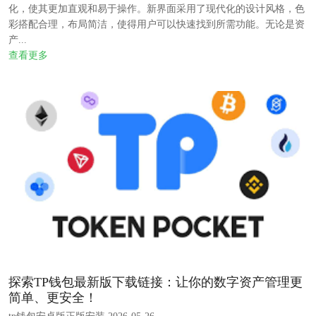
化，使其更加直观和易于操作。新界面采用了现代化的设计风格，色
彩搭配合理，布局简洁，使得用户可以快速找到所需功能。无论是资
产...
查看更多
探索TP钱包最新版下载链接：让你的数字资产管理更
简单、更安全！