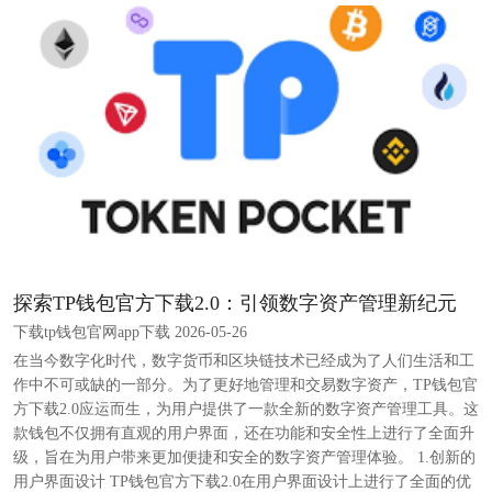
探索TP钱包官方下载2.0：引领数字资产管理新纪元
下载tp钱包官网app下载 2026-05-26
在当今数字化时代，数字货币和区块链技术已经成为了人们生活和工
作中不可或缺的一部分。为了更好地管理和交易数字资产，TP钱包官
方下载2.0应运而生，为用户提供了一款全新的数字资产管理工具。这
款钱包不仅拥有直观的用户界面，还在功能和安全性上进行了全面升
级，旨在为用户带来更加便捷和安全的数字资产管理体验。 1.创新的
用户界面设计 TP钱包官方下载2.0在用户界面设计上进行了全面的优