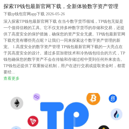
探索TP钱包最新官网下载，全新体验数字资产管理
下载tp钱包官网app下载 2026-05-26
深入探索TP钱包最新官网下载 在当今数字货币领域，TP钱包无疑是
一个值得信赖的工具。它不仅支持多种数字货币的存储和交易，还提
供了高度安全的保护措施，确保您的资产安全无虞。TP钱包最新官网
下载究竟有哪些亮点呢？让我们一同来探索这个数字资产管理的新
宠。 1.高度安全的数字资产管理 TP钱包最新官网下载的一大亮点在
于其高度安全的设计。通过多层加密技术和冷热钱包结合的方式，TP
钱包确保您的数字资产不会在传输和存储过程中受到任何外来攻击。
TP钱包还提供了双重验证机制，用户在进行交易或提取资金时，都需
要经...
查看更多