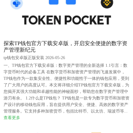
探索TP钱包官方下载安卓版，开启安全便捷的数字资
产管理新纪元
tp钱包安卓版正版安装 2026-05-26
一、TP钱包官方下载安卓版：数字资产管理的全新选择 1.1引言：数
字货币时代的必备工具 在数字货币和加密资产管理的飞速发展中，
TP钱包作为一款集安全性、便捷性和功能性于一体的钱包应用，受到
了广大用户的高度认可。本文将详细介绍TP钱包官方下载安卓版，为
您揭开其强大功能和卓越性能的神秘面纱，帮助您在数字资产管理中
游刃有余。 1.2什么是TP钱包？ TP钱包是一款专为数字货币和加密资
产设计的移动钱包应用，旨在提供用户安全、便捷、高效的数字资产
管理服务。它支持多种加密货币，包括比特币、以太坊、瑞波币等...
查看更多