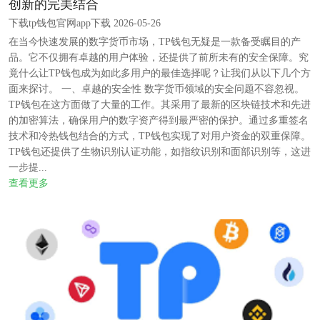
创新的完美结合
下载tp钱包官网app下载 2026-05-26
在当今快速发展的数字货币市场，TP钱包无疑是一款备受瞩目的产
品。它不仅拥有卓越的用户体验，还提供了前所未有的安全保障。究
竟什么让TP钱包成为如此多用户的最佳选择呢？让我们从以下几个方
面来探讨。 一、卓越的安全性 数字货币领域的安全问题不容忽视。
TP钱包在这方面做了大量的工作。其采用了最新的区块链技术和先进
的加密算法，确保用户的数字资产得到最严密的保护。通过多重签名
技术和冷热钱包结合的方式，TP钱包实现了对用户资金的双重保障。
TP钱包还提供了生物识别认证功能，如指纹识别和面部识别等，这进
一步提...
查看更多