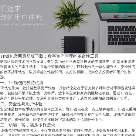
TP钱包官网最新版下载：数字资产管理的革命性工具
随着区块链技术的不断发展，数字货币已经不再是科技迷的专属世界，而是逐渐渗透
到普通人的日常生活中。在这个变革的浪潮中，TP钱包作为一款功能强大、安全性高
的数字货币钱包，以其卓越的性能和用户友好的界面，成为众多投资者和用户的首
选。
一、TP钱包的独特优势
TP钱包作为一款跨链数字资产钱包，其独特之处在于它支持多种加密货币和区块链网
络，包括但不限于以太坊、比特币、波卡等主流和新兴的区块链项目。通过TP钱包，
用户可以轻松地管理、交易和存储各类数字资产，从而实现更加高效的资产管理。
二、安全性与用户体验
安全性是数字货币钱包的首要考虑因素，而TP钱包在这一点上堪称完美。TP钱包采用
多重签名、冷热钱包结合的先进技术，确保用户的数字资产安全无虞。TP钱包界面简
洁友好，操作简单，即使是刚接触数字货币的新手也能轻松上手。
三、功能丰富，满足多样需求
TP钱包的功能非常强大，不仅支持基本的资产管理和交易，还提供多种实用工具。例
如，用户可以通过TP钱包获取最新的市场行情，进行实时监控；还可以通过内置的浏