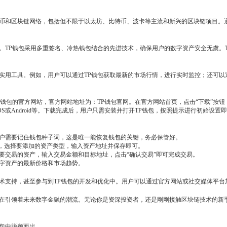
货币和区块链网络，包括但不限于以太坊、比特币、波卡等主流和新兴的区块链项目。
。TP钱包采用多重签名、冷热钱包结合的先进技术，确保用户的数字资产安全无虞。
实用工具。例如，用户可以通过TP钱包获取最新的市场行情，进行实时监控；还可以通
P钱包的官方网站，官方网站地址为：TP钱包官网。在官方网站首页，点击“下载”按
、iOS或Android等。下载完成后，用户只需安装并打开TP钱包，按照提示进行初
用户需要记住钱包种子词，这是唯一能恢复钱包的关键，务必保管好。
”，选择要添加的资产类型，输入资产地址并保存即可。
要交易的资产，输入交易金额和目标地址，点击“确认交易”即可完成交易。
数字资产的最新价格和市场趋势。
术支持，甚至参与到TP钱包的开发和优化中。用户可以通过官方网站或社交媒体平台
正在引领着未来数字金融的潮流。无论你是资深投资者，还是刚刚接触区块链技术的新
包中脱颖而出。