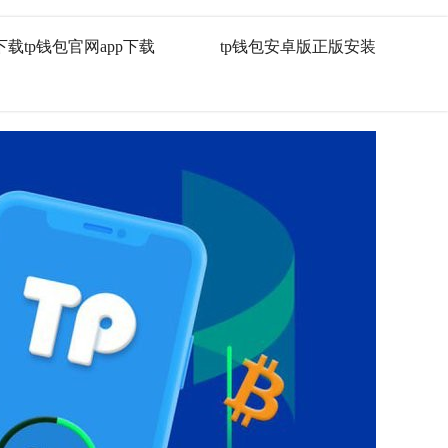
下载tp钱包官网app下载
tp钱包安卓版正版安装