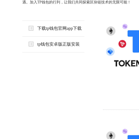
遇。加入TP钱包的行列，让我们共同探索区块链技术的无限可能！
下载tp钱包官网app下载
tp钱包安卓版正版安装