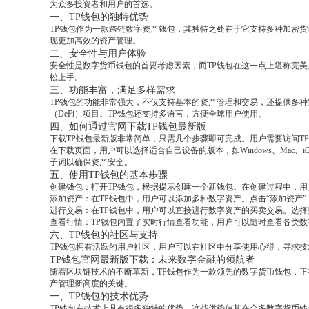
为众多投资者和用户的首选。
一、TP钱包的独特优势
TP钱包作为一款跨链数字资产钱包，其独特之处在于它支持多种加密
现更加高效的资产管理。
二、安全性与用户体验
安全性是数字货币钱包的首要考虑因素，而TP钱包在这一点上堪称完美
松上手。
三、功能丰富，满足多样需求
TP钱包的功能非常强大，不仅支持基本的资产管理和交易，还提供多种
（DeFi）项目。TP钱包还支持多语言，方便全球用户使用。
四、如何通过官网下载TP钱包最新版
下载TP钱包最新版非常简单，只需几个步骤即可完成。用户需要访问T
在下载页面，用户可以选择适合自己设备的版本，如Windows、Mac
子词以确保资产安全。
五、使用TP钱包的基本步骤
创建钱包：打开TP钱包，根据提示创建一个新钱包。在创建过程中，
添加资产：在TP钱包中，用户可以添加多种数字资产。点击“添加资产
进行交易：在TP钱包中，用户可以直接进行数字资产的买卖交易。选择
查看行情：TP钱包内置了实时行情查看功能，用户可以随时查看各类
六、TP钱包的社区与支持
TP钱包拥有活跃的用户社区，用户可以在社区中分享使用心得，寻求技
TP钱包官网最新版下载：未来数字金融的领航者
随着区块链技术的不断革新，TP钱包作为一款领先的数字货币钱包，
产管理新高度的关键。
一、TP钱包的技术优势
TP钱包在技术上具有很多独特的优势，这些优势使其在众多数字货币钱