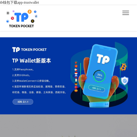
tb钱包下载app-trustwallet
Toggle
naviga