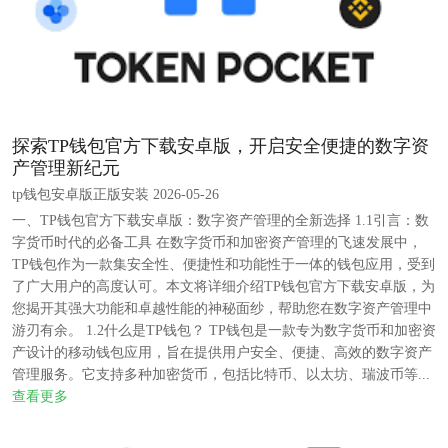
探索TP钱包官方下载安卓版，开启安全便捷的数字资
产管理新纪元
tp钱包安卓版正版安装 2026-05-26
一、TP钱包官方下载安卓版：数字资产管理的全新选择 1.1引言：数
字货币时代的必备工具 在数字货币和加密资产管理的飞速发展中，
TP钱包作为一款集安全性、便捷性和功能性于一体的钱包应用，受到
了广大用户的高度认可。本文将详细介绍TP钱包官方下载安卓版，为
您揭开其强大功能和卓越性能的神秘面纱，帮助您在数字资产管理中
游刃有余。 1.2什么是TP钱包？ TP钱包是一款专为数字货币和加密资
产设计的移动钱包应用，旨在提供用户安全、便捷、高效的数字资产
管理服务。它支持多种加密货币，包括比特币、以太坊、瑞波币等...
查看更多