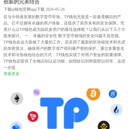
创新的完美结合
下载tp钱包官网app下载 2026-05-26
在当今快速发展的数字货币市场，TP钱包无疑是一款备受瞩目的产
品。它不仅拥有卓越的用户体验，还提供了前所未有的安全保障。究
竟什么让TP钱包成为如此多用户的最佳选择呢？让我们从以下几个方
面来探讨。 一、卓越的安全性 数字货币领域的安全问题不容忽视。
TP钱包在这方面做了大量的工作。其采用了最新的区块链技术和先进
的加密算法，确保用户的数字资产得到最严密的保护。通过多重签名
技术和冷热钱包结合的方式，TP钱包实现了对用户资金的双重保障。
TP钱包还提供了生物识别认证功能，如指纹识别和面部识别等，这进
一步提...
查看更多