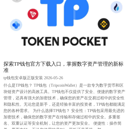
探索TP钱包官方下载入口，掌握数字资产管理的新标
准
tp钱包安卓版正版安装 2026-05-26
什么是TP钱包？ TP钱包（TripcoinWallet）是一款专为数字货币和区
块链资产设计的高效工具。TP钱包不仅提供了安全、便捷的数字资产
管理，还具有强大的加密技术，确保您的资产在交易过程中的安全性
和隐私性。无论您是新手，还是经验丰富的投资者，TP钱包都能满足
您的各种需求。 为什么选择TP钱包？ 安全性：TP钱包采用最先进的
加密技术，确保您的数字资产在传输和存储过程中的安全。多重签
名、双重认证等安全机制，让您的资产更加安全。 便捷性：操作简