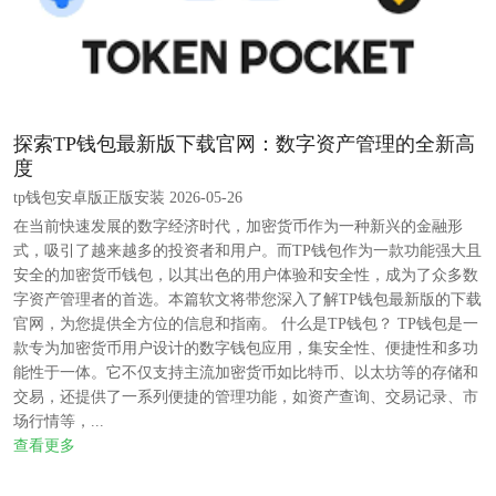
探索TP钱包最新版下载官网：数字资产管理的全新高
度
tp钱包安卓版正版安装 2026-05-26
在当前快速发展的数字经济时代，加密货币作为一种新兴的金融形
式，吸引了越来越多的投资者和用户。而TP钱包作为一款功能强大且
安全的加密货币钱包，以其出色的用户体验和安全性，成为了众多数
字资产管理者的首选。本篇软文将带您深入了解TP钱包最新版的下载
官网，为您提供全方位的信息和指南。 什么是TP钱包？ TP钱包是一
款专为加密货币用户设计的数字钱包应用，集安全性、便捷性和多功
能性于一体。它不仅支持主流加密货币如比特币、以太坊等的存储和
交易，还提供了一系列便捷的管理功能，如资产查询、交易记录、市
场行情等，...
查看更多