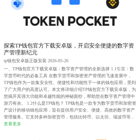
探索TP钱包官方下载安卓版，开启安全便捷的数字资
产管理新纪元
tp钱包安卓版正版安装 2026-05-26
一、TP钱包官方下载安卓版：数字资产管理的全新选择 1.1引言：数
字货币时代的必备工具 在数字货币和加密资产管理的飞速发展中，
TP钱包作为一款集安全性、便捷性和功能性于一体的钱包应用，受到
了广大用户的高度认可。本文将详细介绍TP钱包官方下载安卓版，为
您揭开其强大功能和卓越性能的神秘面纱，帮助您在数字资产管理中
游刃有余。 1.2什么是TP钱包？ TP钱包是一款专为数字货币和加密资
产设计的移动钱包应用，旨在提供用户安全、便捷、高效的数字资产
管理服务。它支持多种加密货币，包括比特币、以太坊、瑞波币等...
查看更多