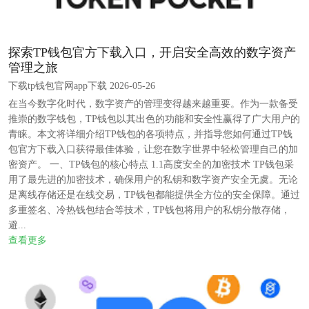
探索TP钱包官方下载入口，开启安全高效的数字资产
管理之旅
下载tp钱包官网app下载 2026-05-26
在当今数字化时代，数字资产的管理变得越来越重要。作为一款备受
推崇的数字钱包，TP钱包以其出色的功能和安全性赢得了广大用户的
青睐。本文将详细介绍TP钱包的各项特点，并指导您如何通过TP钱
包官方下载入口获得最佳体验，让您在数字世界中轻松管理自己的加
密资产。 一、TP钱包的核心特点 1.1高度安全的加密技术 TP钱包采
用了最先进的加密技术，确保用户的私钥和数字资产安全无虞。无论
是离线存储还是在线交易，TP钱包都能提供全方位的安全保障。通过
多重签名、冷热钱包结合等技术，TP钱包将用户的私钥分散存储，
避...
查看更多