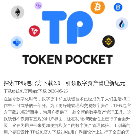
探索TP钱包官方下载2.0：引领数字资产管理新纪元
下载tp钱包官网app下载 2026-05-26
在当今数字化时代，数字货币和区块链技术已经成为了人们生活和工
作中不可或缺的一部分。为了更好地管理和交易数字资产，TP钱包官
方下载2.0应运而生，为用户提供了一款全新的数字资产管理工具。这
款钱包不仅拥有直观的用户界面，还在功能和安全性上进行了全面升
级，旨在为用户带来更加便捷和安全的数字资产管理体验。 1.创新的
用户界面设计 TP钱包官方下载2.0在用户界面设计上进行了全面的优