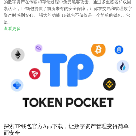
的数字资产在传输和存储过程中免受黑客攻击。通过多重签名和双因
素认证，TP钱包提供了前所未有的安全保障，让你在交易和管理数字
资产时感到安心。 强大的功能 TP钱包不仅仅是一个简单的钱包，它
是...
查看更多
探索TP钱包官方App下载，让数字资产管理变得简单
而安全