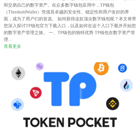
和交易自己的数字资产。在众多数字钱包应用中，TP钱包
（ThresholdWallet）凭借其卓越的安全性、稳定性和用户友好的界
面，成为了用户们的首选。 如何获得这款顶尖数字钱包呢？本文将带
您深入探讨TP钱包官方下载入口，以及如何在这个入口下载并开始您
的数字资产管理之旅。 一、TP钱包的独特优势 TP钱包在数字资产管
理...
查看更多