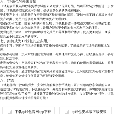
六、TP钱包的未来展望
TP钱包在区块链和数字货币领域的未来充满了无限可能。随着区块链技术的进一步发
展，TP钱包将继续优化和升级，提供更多创新的功能和服务。
更多资产支持：随着新的加密货币和区块链项目的涌现，TP钱包将不断扩展其支持的
资产种类，为用户提供更全面的数字资产管理服务。
增强的DeFi功能：随着DeFi的不断发展，TP钱包将进一步增强其在DeFi领域的功能，
提供更多的去中心化金融服务，让用户能够更全面地参与和利用DeFi项目。
更强的用户体验：TP钱包将继续优化其用户界面和用户体验，使其更加简洁、直观，
以满足不同层次用户的需求。
七、如何成为TP钱包的忠实用户
保持学习：不断学习区块链和数字货币的相关知识，了解最新的市场动态和技术发
展。
积极参与社区：加入TP钱包的官方社区，与其他用户交流心得，获取最新资讯，参与
到社区活动中。
定期检查钱包：定期检查TP钱包的更新和安全措施，确保你使用的是最新版本，并且
所有的安全设置都是最新的。
关注官方公告：通过TP钱包的官方网站和社交媒体平台，及时获取官方公告和重要信
息，确保你不会错过任何重要的更新和安全提示。
八、结语
TP钱包作为一款功能强大、安全性高的数字货币钱包，正在引领着数字金融的未来。
通过访问TP钱包官网，下载最新版本，并充分利用其强大的功能，你将能够更好地管
理和运用你的数字资产，迎接数字货币时代的挑战与机遇。加入TP钱包的行列，让我
们共同探索区块链技术的无限可能！
下载tp钱包官网app下载
tp钱包安卓版正版安装