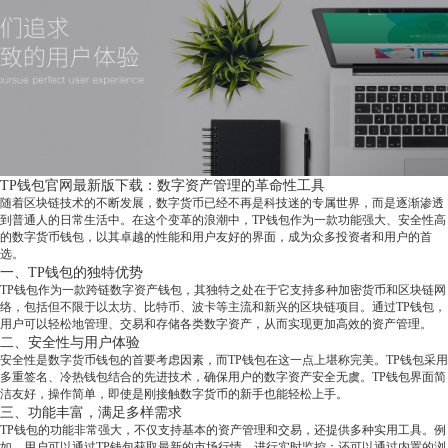
TP钱包官网最新版下载：数字资产管理的革命性工具
随着区块链技术的不断发展，数字货币已经不再是科技迷的专属世界，而是逐渐渗透
到普通人的日常生活中。在这个变革的浪潮中，TP钱包作为一款功能强大、安全性高
的数字货币钱包，以其卓越的性能和用户友好的界面，成为众多投资者和用户的首
选。
一、TP钱包的独特优势
TP钱包作为一款跨链数字资产钱包，其独特之处在于它支持多种加密货币和区块链网
络，包括但不限于以太坊、比特币、波卡等主流和新兴的区块链项目。通过TP钱包，
用户可以轻松地管理、交易和存储各类数字资产，从而实现更加高效的资产管理。
二、安全性与用户体验
安全性是数字货币钱包的首要考虑因素，而TP钱包在这一点上堪称完美。TP钱包采用
多重签名、冷热钱包结合的先进技术，确保用户的数字资产安全无虞。TP钱包界面简
洁友好，操作简单，即使是刚接触数字货币的新手也能轻松上手。
三、功能丰富，满足多样需求
TP钱包的功能非常强大，不仅支持基本的资产管理和交易，还提供多种实用工具。例
如，用户可以通过TP钱包获取最新的市场行情，进行实时监控；还可以通过内置的浏