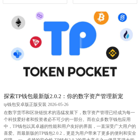
探索TP钱包最新版2.0.2：你的数字资产管理新宠
tp钱包安卓版正版安装 2026-05-26
在数字货币和区块链技术的迅猛发展下，数字资产管理已经成为每一
个科技爱好者和投资者必不可少的一部分。而在众多数字钱包应用
中，TP钱包以其卓越的性能和用户友好的界面，一直深受广大用户的
喜爱。而最新版的TP钱包2.0.2，更是为用户带来了更多的便利和安全