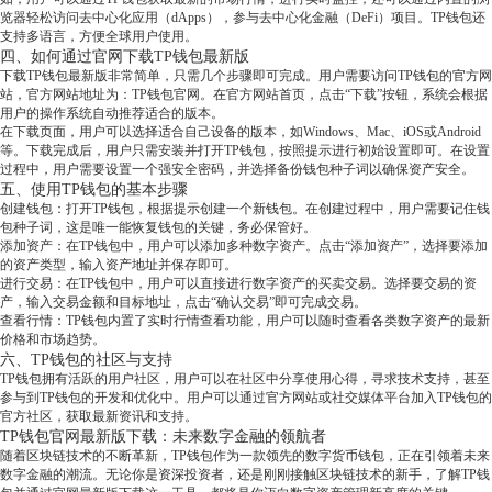
览器轻松访问去中心化应用（dApps），参与去中心化金融（DeFi）项目。TP钱包还
支持多语言，方便全球用户使用。
四、如何通过官网下载TP钱包最新版
下载TP钱包最新版非常简单，只需几个步骤即可完成。用户需要访问TP钱包的官方网
站，官方网站地址为：TP钱包官网。在官方网站首页，点击“下载”按钮，系统会根据
用户的操作系统自动推荐适合的版本。
在下载页面，用户可以选择适合自己设备的版本，如Windows、Mac、iOS或Android
等。下载完成后，用户只需安装并打开TP钱包，按照提示进行初始设置即可。在设置
过程中，用户需要设置一个强安全密码，并选择备份钱包种子词以确保资产安全。
五、使用TP钱包的基本步骤
创建钱包：打开TP钱包，根据提示创建一个新钱包。在创建过程中，用户需要记住钱
包种子词，这是唯一能恢复钱包的关键，务必保管好。
添加资产：在TP钱包中，用户可以添加多种数字资产。点击“添加资产”，选择要添加
的资产类型，输入资产地址并保存即可。
进行交易：在TP钱包中，用户可以直接进行数字资产的买卖交易。选择要交易的资
产，输入交易金额和目标地址，点击“确认交易”即可完成交易。
查看行情：TP钱包内置了实时行情查看功能，用户可以随时查看各类数字资产的最新
价格和市场趋势。
六、TP钱包的社区与支持
TP钱包拥有活跃的用户社区，用户可以在社区中分享使用心得，寻求技术支持，甚至
参与到TP钱包的开发和优化中。用户可以通过官方网站或社交媒体平台加入TP钱包的
官方社区，获取最新资讯和支持。
TP钱包官网最新版下载：未来数字金融的领航者
随着区块链技术的不断革新，TP钱包作为一款领先的数字货币钱包，正在引领着未来
数字金融的潮流。无论你是资深投资者，还是刚刚接触区块链技术的新手，了解TP钱