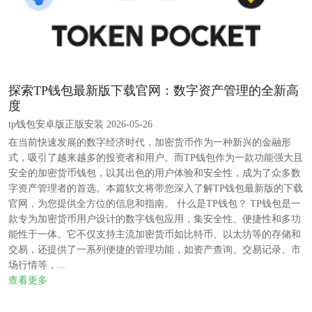
探索TP钱包最新版下载官网：数字资产管理的全新高
度
tp钱包安卓版正版安装 2026-05-26
在当前快速发展的数字经济时代，加密货币作为一种新兴的金融形
式，吸引了越来越多的投资者和用户。而TP钱包作为一款功能强大且
安全的加密货币钱包，以其出色的用户体验和安全性，成为了众多数
字资产管理者的首选。本篇软文将带您深入了解TP钱包最新版的下载
官网，为您提供全方位的信息和指南。 什么是TP钱包？ TP钱包是一
款专为加密货币用户设计的数字钱包应用，集安全性、便捷性和多功
能性于一体。它不仅支持主流加密货币如比特币、以太坊等的存储和
交易，还提供了一系列便捷的管理功能，如资产查询、交易记录、市
场行情等，...
查看更多