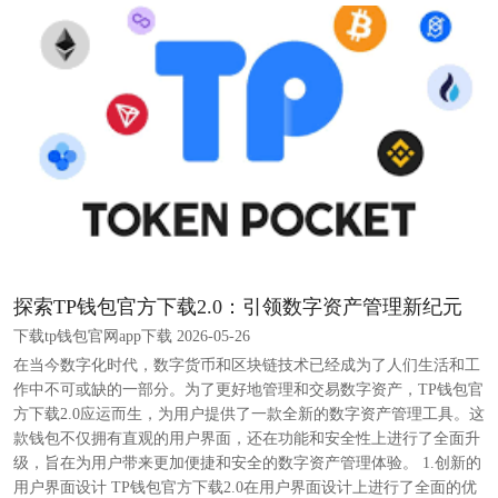
探索TP钱包官方下载2.0：引领数字资产管理新纪元
下载tp钱包官网app下载 2026-05-26
在当今数字化时代，数字货币和区块链技术已经成为了人们生活和工
作中不可或缺的一部分。为了更好地管理和交易数字资产，TP钱包官
方下载2.0应运而生，为用户提供了一款全新的数字资产管理工具。这
款钱包不仅拥有直观的用户界面，还在功能和安全性上进行了全面升
级，旨在为用户带来更加便捷和安全的数字资产管理体验。 1.创新的
用户界面设计 TP钱包官方下载2.0在用户界面设计上进行了全面的优