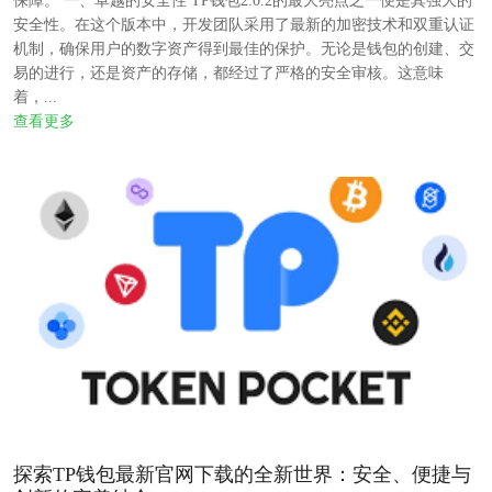
保障。 一、卓越的安全性 TP钱包2.0.2的最大亮点之一便是其强大的
安全性。在这个版本中，开发团队采用了最新的加密技术和双重认证
机制，确保用户的数字资产得到最佳的保护。无论是钱包的创建、交
易的进行，还是资产的存储，都经过了严格的安全审核。这意味
着，...
查看更多
探索TP钱包最新官网下载的全新世界：安全、便捷与