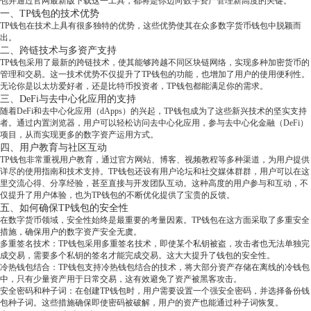
包并通过官网最新版下载这一工具，都将是你迈向数字资产管理新高度的关键。
一、TP钱包的技术优势
TP钱包在技术上具有很多独特的优势，这些优势使其在众多数字货币钱包中脱颖而
出。
二、跨链技术与多资产支持
TP钱包采用了最新的跨链技术，使其能够跨越不同区块链网络，实现多种加密货币的
管理和交易。这一技术优势不仅提升了TP钱包的功能，也增加了用户的使用便利性。
无论你是以太坊爱好者，还是比特币投资者，TP钱包都能满足你的需求。
三、DeFi与去中心化应用的支持
随着DeFi和去中心化应用（dApps）的兴起，TP钱包成为了这些新兴技术的坚实支持
者。通过内置浏览器，用户可以轻松访问去中心化应用，参与去中心化金融（DeFi）
项目，从而实现更多的数字资产运用方式。
四、用户教育与社区互动
TP钱包非常重视用户教育，通过官方网站、博客、视频教程等多种渠道，为用户提供
详尽的使用指南和技术支持。TP钱包还设有用户论坛和社交媒体群群，用户可以在这
里交流心得、分享经验，甚至直接与开发团队互动。这种高度的用户参与和互动，不
仅提升了用户体验，也为TP钱包的不断优化提供了宝贵的反馈。
五、如何确保TP钱包的安全性
在数字货币领域，安全性始终是最重要的考量因素。TP钱包在这方面采取了多重安全
措施，确保用户的数字资产安全无虞。
多重签名技术：TP钱包采用多重签名技术，即使某个私钥被盗，攻击者也无法单独完
成交易，需要多个私钥的签名才能完成交易。这大大提升了钱包的安全性。
冷热钱包结合：TP钱包支持冷热钱包结合的技术，将大部分资产存储在离线的冷钱包
中，只有少量资产用于日常交易，这有效避免了资产被黑客攻击。
安全密码和种子词：在创建TP钱包时，用户需要设置一个强安全密码，并选择备份钱
包种子词。这些措施确保即使密码被破解，用户的资产也能通过种子词恢复。