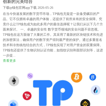
创新的完美结合
下载tp钱包官网app下载 2026-05-26
在当今快速发展的数字货币市场，TP钱包无疑是一款备受瞩目的产
品。它不仅拥有卓越的用户体验，还提供了前所未有的安全保障。究
竟什么让TP钱包成为如此多用户的最佳选择呢？让我们从以下几个方
面来探讨。 一、卓越的安全性 数字货币领域的安全问题不容忽视。
TP钱包在这方面做了大量的工作。其采用了最新的区块链技术和先进
的加密算法，确保用户的数字资产得到最严密的保护。通过多重签名
技术和冷热钱包结合的方式，TP钱包实现了对用户资金的双重保障。
TP钱包还提供了生物识别认证功能，如指纹识别和面部识别等，这进
一步提...
查看更多