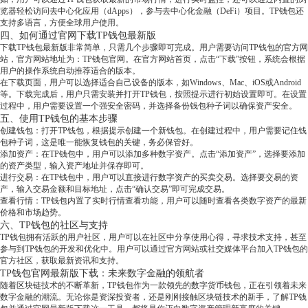
览器轻松访问去中心化应用（dApps），参与去中心化金融（DeFi）项目。TP钱包还
支持多语言，方便全球用户使用。
四、如何通过官网下载TP钱包最新版
下载TP钱包最新版非常简单，只需几个步骤即可完成。用户需要访问TP钱包的官方网
站，官方网站地址为：TP钱包官网。在官方网站首页，点击“下载”按钮，系统会根据
用户的操作系统自动推荐适合的版本。
在下载页面，用户可以选择适合自己设备的版本，如Windows、Mac、iOS或Android
等。下载完成后，用户只需安装并打开TP钱包，按照提示进行初始设置即可。在设置
过程中，用户需要设置一个强安全密码，并选择备份钱包种子词以确保资产安全。
五、使用TP钱包的基本步骤
创建钱包：打开TP钱包，根据提示创建一个新钱包。在创建过程中，用户需要记住钱
包种子词，这是唯一能恢复钱包的关键，务必保管好。
添加资产：在TP钱包中，用户可以添加多种数字资产。点击“添加资产”，选择要添加
的资产类型，输入资产地址并保存即可。
进行交易：在TP钱包中，用户可以直接进行数字资产的买卖交易。选择要交易的资
产，输入交易金额和目标地址，点击“确认交易”即可完成交易。
查看行情：TP钱包内置了实时行情查看功能，用户可以随时查看各类数字资产的最新
价格和市场趋势。
六、TP钱包的社区与支持
TP钱包拥有活跃的用户社区，用户可以在社区中分享使用心得，寻求技术支持，甚至
参与到TP钱包的开发和优化中。用户可以通过官方网站或社交媒体平台加入TP钱包的
官方社区，获取最新资讯和支持。
TP钱包官网最新版下载：未来数字金融的领航者
随着区块链技术的不断革新，TP钱包作为一款领先的数字货币钱包，正在引领着未来
数字金融的潮流。无论你是资深投资者，还是刚刚接触区块链技术的新手，了解TP钱