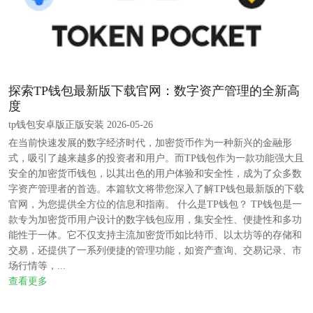
探索TP钱包最新版下载官网：数字资产管理的全新高
度
tp钱包安卓版正版安装 2026-05-26
在当前快速发展的数字经济时代，加密货币作为一种新兴的金融形
式，吸引了越来越多的投资者和用户。而TP钱包作为一款功能强大且
安全的加密货币钱包，以其出色的用户体验和安全性，成为了众多数
字资产管理者的首选。本篇软文将带您深入了解TP钱包最新版的下载
官网，为您提供全方位的信息和指南。 什么是TP钱包？ TP钱包是一
款专为加密货币用户设计的数字钱包应用，集安全性、便捷性和多功
能性于一体。它不仅支持主流加密货币如比特币、以太坊等的存储和
交易，还提供了一系列便捷的管理功能，如资产查询、交易记录、市
场行情等，...
查看更多