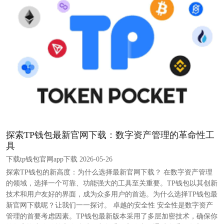
探索TP钱包最新官网下载：数字资产管理的革命性工
具
下载tp钱包官网app下载 2026-05-26
探索TP钱包的新高度：为什么选择最新官网下载？ 在数字资产管理
的领域，选择一个可靠、功能强大的工具至关重要。TP钱包以其创新
技术和用户友好的界面，成为众多用户的首选。为什么选择TP钱包最
新官网下载呢？让我们一一探讨。 卓越的安全性 安全性是数字资产
管理的首要考虑因素。TP钱包最新版本采用了多层加密技术，确保你