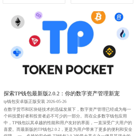
探索TP钱包最新版2.0.2：你的数字资产管理新宠
tp钱包安卓版正版安装 2026-05-26
在数字货币和区块链技术的迅猛发展下，数字资产管理已经成为每一
个科技爱好者和投资者必不可少的一部分。而在众多数字钱包应用
中，TP钱包以其卓越的性能和用户友好的界面，一直深受广大用户的
喜爱。而最新版的TP钱包2.0.2，更是为用户带来了更多的便利和安全