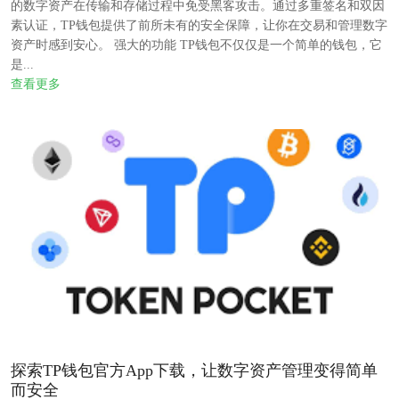
的数字资产在传输和存储过程中免受黑客攻击。通过多重签名和双因
素认证，TP钱包提供了前所未有的安全保障，让你在交易和管理数字
资产时感到安心。 强大的功能 TP钱包不仅仅是一个简单的钱包，它
是...
查看更多
探索TP钱包官方App下载，让数字资产管理变得简单
而安全