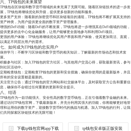
六、TP钱包的未来展望
TP钱包在区块链和数字货币领域的未来充满了无限可能。随着区块链技术的进一步发
展，TP钱包将继续优化和升级，提供更多创新的功能和服务。
更多资产支持：随着新的加密货币和区块链项目的涌现，TP钱包将不断扩展其支持的
资产种类，为用户提供更全面的数字资产管理服务。
增强的DeFi功能：随着DeFi的不断发展，TP钱包将进一步增强其在DeFi领域的功能，
提供更多的去中心化金融服务，让用户能够更全面地参与和利用DeFi项目。
更强的用户体验：TP钱包将继续优化其用户界面和用户体验，使其更加简洁、直观，
以满足不同层次用户的需求。
七、如何成为TP钱包的忠实用户
保持学习：不断学习区块链和数字货币的相关知识，了解最新的市场动态和技术发
展。
积极参与社区：加入TP钱包的官方社区，与其他用户交流心得，获取最新资讯，参与
到社区活动中。
定期检查钱包：定期检查TP钱包的更新和安全措施，确保你使用的是最新版本，并且
所有的安全设置都是最新的。
关注官方公告：通过TP钱包的官方网站和社交媒体平台，及时获取官方公告和重要信
息，确保你不会错过任何重要的更新和安全提示。
八、结语
TP钱包作为一款功能强大、安全性高的数字货币钱包，正在引领着数字金融的未来。
通过访问TP钱包官网，下载最新版本，并充分利用其强大的功能，你将能够更好地管
理和运用你的数字资产，迎接数字货币时代的挑战与机遇。加入TP钱包的行列，让我
们共同探索区块链技术的无限可能！
下载tp钱包官网app下载
tp钱包安卓版正版安装