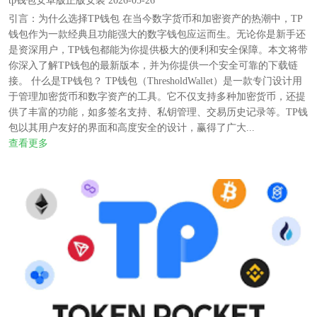
tp钱包安卓版正版安装 2026-05-26
引言：为什么选择TP钱包 在当今数字货币和加密资产的热潮中，TP
钱包作为一款经典且功能强大的数字钱包应运而生。无论你是新手还
是资深用户，TP钱包都能为你提供极大的便利和安全保障。本文将带
你深入了解TP钱包的最新版本，并为你提供一个安全可靠的下载链
接。 什么是TP钱包？ TP钱包（ThresholdWallet）是一款专门设计用
于管理加密货币和数字资产的工具。它不仅支持多种加密货币，还提
供了丰富的功能，如多签名支持、私钥管理、交易历史记录等。TP钱
包以其用户友好的界面和高度安全的设计，赢得了广大...
查看更多