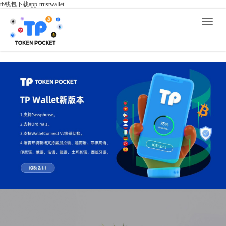
tb钱包下载app-trustwallet
Toggle
naviga