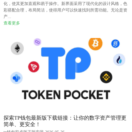
化，使其更加直观和易于操作。新界面采用了现代化的设计风格，色
彩搭配合理，布局简洁，使得用户可以快速找到所需功能。无论是资
产...
查看更多
探索TP钱包最新版下载链接：让你的数字资产管理更
简单、更安全！