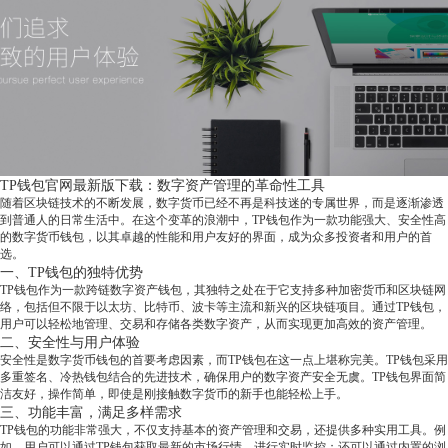
TP钱包官网最新版下载：数字资产管理的革命性工具
随着区块链技术的不断发展，数字货币已经不再是科技迷的专属世界，而是逐渐渗透
到普通人的日常生活中。在这个变革的浪潮中，TP钱包作为一款功能强大、安全性高
的数字货币钱包，以其卓越的性能和用户友好的界面，成为众多投资者和用户的首
选。
一、TP钱包的独特优势
TP钱包作为一款跨链数字资产钱包，其独特之处在于它支持多种加密货币和区块链网
络，包括但不限于以太坊、比特币、波卡等主流和新兴的区块链项目。通过TP钱包，
用户可以轻松地管理、交易和存储各类数字资产，从而实现更加高效的资产管理。
二、安全性与用户体验
安全性是数字货币钱包的首要考虑因素，而TP钱包在这一点上堪称完美。TP钱包采用
多重签名、冷热钱包结合的先进技术，确保用户的数字资产安全无虞。TP钱包界面简
洁友好，操作简单，即使是刚接触数字货币的新手也能轻松上手。
三、功能丰富，满足多样需求
TP钱包的功能非常强大，不仅支持基本的资产管理和交易，还提供多种实用工具。例
如，用户可以通过TP钱包获取最新的市场行情，进行实时监控；还可以通过内置的浏