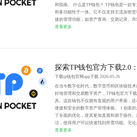
和指南。 什么是TP钱包？ TP钱包是一
和多功能性于一体。它不仅支持主流加密货
捷的管理功能，如资产查询、交易记录、市场
查看更多
探索TP钱包官方下载2.
下载tp钱包官网app下载 2026-05-26
在当今数字化时代，数字货币和区块链技术
好地管理和交易数字资产，TP钱包官方下载
具。这款钱包不仅拥有直观的用户界面，还
便捷和安全的数字资产管理体验。 1.创新的
了全面的优化，使其更加直观和易于操作。
洁，使得用户可以快速找到所需功能。无论是资
查看更多