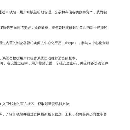
通过TP钱包，用户可以轻松地管理、交易和存储各类数字资产，从而实
TP钱包界面简洁友好，操作简单，即使是刚接触数字货币的新手也能轻
过内置的浏览器轻松访问去中心化应用（dApps），参与去中心化金融
钮，系统会根据用户的操作系统自动推荐适合的版本。
始设置即可。在设置过程中，用户需要设置一个强安全密码，并选择备份钱包种
加入TP钱包的官方社区，获取最新资讯和支持。
手，了解TP钱包并通过官网最新版下载这一工具，都将是你迈向数字资