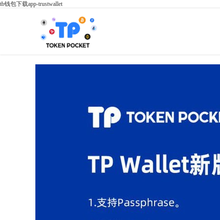
tb钱包下载app-trustwallet