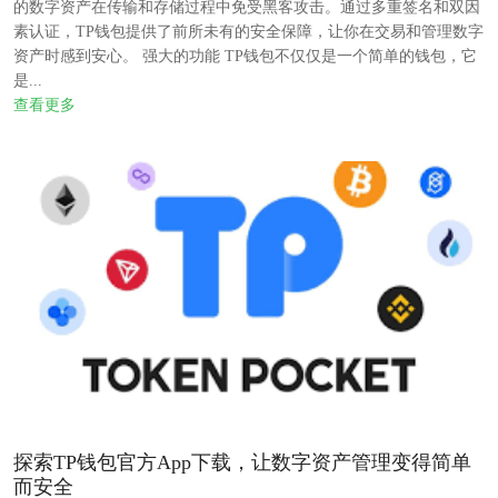
的数字资产在传输和存储过程中免受黑客攻击。通过多重签名和双因
素认证，TP钱包提供了前所未有的安全保障，让你在交易和管理数字
资产时感到安心。 强大的功能 TP钱包不仅仅是一个简单的钱包，它
是...
查看更多
探索TP钱包官方App下载，让数字资产管理变得简单
而安全