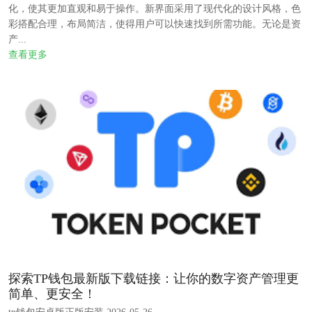
化，使其更加直观和易于操作。新界面采用了现代化的设计风格，色
彩搭配合理，布局简洁，使得用户可以快速找到所需功能。无论是资
产...
查看更多
探索TP钱包最新版下载链接：让你的数字资产管理更
简单、更安全！