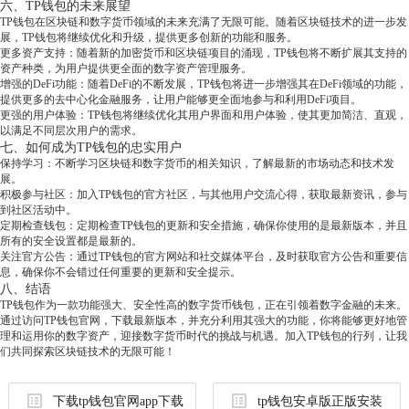
六、TP钱包的未来展望
TP钱包在区块链和数字货币领域的未来充满了无限可能。随着区块链技术的进一步发
展，TP钱包将继续优化和升级，提供更多创新的功能和服务。
更多资产支持：随着新的加密货币和区块链项目的涌现，TP钱包将不断扩展其支持的
资产种类，为用户提供更全面的数字资产管理服务。
增强的DeFi功能：随着DeFi的不断发展，TP钱包将进一步增强其在DeFi领域的功能，
提供更多的去中心化金融服务，让用户能够更全面地参与和利用DeFi项目。
更强的用户体验：TP钱包将继续优化其用户界面和用户体验，使其更加简洁、直观，
以满足不同层次用户的需求。
七、如何成为TP钱包的忠实用户
保持学习：不断学习区块链和数字货币的相关知识，了解最新的市场动态和技术发
展。
积极参与社区：加入TP钱包的官方社区，与其他用户交流心得，获取最新资讯，参与
到社区活动中。
定期检查钱包：定期检查TP钱包的更新和安全措施，确保你使用的是最新版本，并且
所有的安全设置都是最新的。
关注官方公告：通过TP钱包的官方网站和社交媒体平台，及时获取官方公告和重要信
息，确保你不会错过任何重要的更新和安全提示。
八、结语
TP钱包作为一款功能强大、安全性高的数字货币钱包，正在引领着数字金融的未来。
通过访问TP钱包官网，下载最新版本，并充分利用其强大的功能，你将能够更好地管
理和运用你的数字资产，迎接数字货币时代的挑战与机遇。加入TP钱包的行列，让我
们共同探索区块链技术的无限可能！
下载tp钱包官网app下载
tp钱包安卓版正版安装