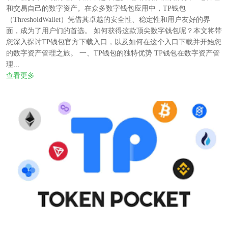
和交易自己的数字资产。在众多数字钱包应用中，TP钱包
（ThresholdWallet）凭借其卓越的安全性、稳定性和用户友好的界
面，成为了用户们的首选。 如何获得这款顶尖数字钱包呢？本文将带
您深入探讨TP钱包官方下载入口，以及如何在这个入口下载并开始您
的数字资产管理之旅。 一、TP钱包的独特优势 TP钱包在数字资产管
理...
查看更多