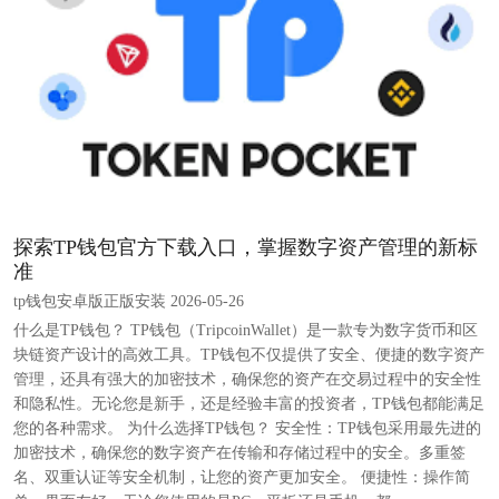
探索TP钱包官方下载入口，掌握数字资产管理的新标
准
tp钱包安卓版正版安装 2026-05-26
什么是TP钱包？ TP钱包（TripcoinWallet）是一款专为数字货币和区
块链资产设计的高效工具。TP钱包不仅提供了安全、便捷的数字资产
管理，还具有强大的加密技术，确保您的资产在交易过程中的安全性
和隐私性。无论您是新手，还是经验丰富的投资者，TP钱包都能满足
您的各种需求。 为什么选择TP钱包？ 安全性：TP钱包采用最先进的
加密技术，确保您的数字资产在传输和存储过程中的安全。多重签
名、双重认证等安全机制，让您的资产更加安全。 便捷性：操作简