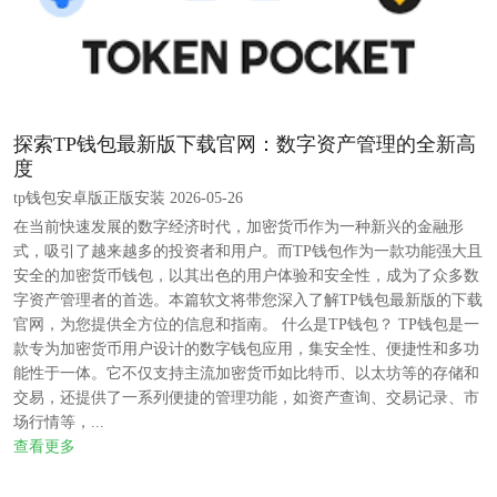
探索TP钱包最新版下载官网：数字资产管理的全新高
度
tp钱包安卓版正版安装 2026-05-26
在当前快速发展的数字经济时代，加密货币作为一种新兴的金融形
式，吸引了越来越多的投资者和用户。而TP钱包作为一款功能强大且
安全的加密货币钱包，以其出色的用户体验和安全性，成为了众多数
字资产管理者的首选。本篇软文将带您深入了解TP钱包最新版的下载
官网，为您提供全方位的信息和指南。 什么是TP钱包？ TP钱包是一
款专为加密货币用户设计的数字钱包应用，集安全性、便捷性和多功
能性于一体。它不仅支持主流加密货币如比特币、以太坊等的存储和
交易，还提供了一系列便捷的管理功能，如资产查询、交易记录、市
场行情等，...
查看更多