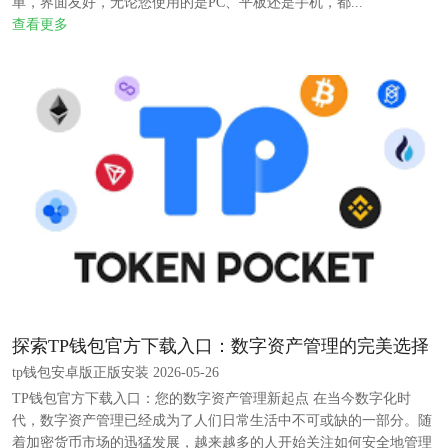
单，界面友好，无论您使用的是PC、平板还是手机，都...
查看更多
探索TP钱包官方下载入口：数字资产管理的完美选择
tp钱包安卓版正版安装 2026-05-26
TP钱包官方下载入口：您的数字资产管理新起点 在当今数字化时
代，数字资产管理已经成为了人们日常生活中不可或缺的一部分。随
着加密货币市场的迅猛发展，越来越多的人开始关注如何安全地管理