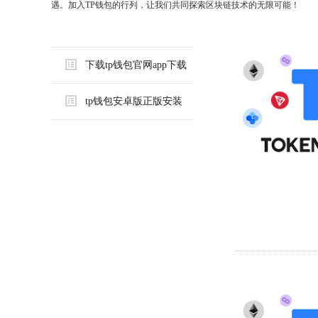
遇。加入TP钱包的行列，让我们共同探索区块链技术的无限可能！
下载tp钱包官网app下载
tp钱包安卓版正版安装