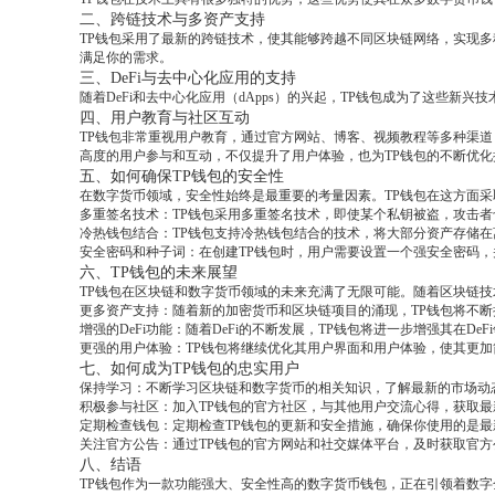
二、跨链技术与多资产支持
TP钱包采用了最新的跨链技术，使其能够跨越不同区块链网络，实现多
满足你的需求。
三、DeFi与去中心化应用的支持
随着DeFi和去中心化应用（dApps）的兴起，TP钱包成为了这些
四、用户教育与社区互动
TP钱包非常重视用户教育，通过官方网站、博客、视频教程等多种渠
高度的用户参与和互动，不仅提升了用户体验，也为TP钱包的不断优
五、如何确保TP钱包的安全性
在数字货币领域，安全性始终是最重要的考量因素。TP钱包在这方面
多重签名技术：TP钱包采用多重签名技术，即使某个私钥被盗，攻击
冷热钱包结合：TP钱包支持冷热钱包结合的技术，将大部分资产存储
安全密码和种子词：在创建TP钱包时，用户需要设置一个强安全密码
六、TP钱包的未来展望
TP钱包在区块链和数字货币领域的未来充满了无限可能。随着区块链技
更多资产支持：随着新的加密货币和区块链项目的涌现，TP钱包将不
增强的DeFi功能：随着DeFi的不断发展，TP钱包将进一步增强其在D
更强的用户体验：TP钱包将继续优化其用户界面和用户体验，使其更
七、如何成为TP钱包的忠实用户
保持学习：不断学习区块链和数字货币的相关知识，了解最新的市场动
积极参与社区：加入TP钱包的官方社区，与其他用户交流心得，获取
定期检查钱包：定期检查TP钱包的更新和安全措施，确保你使用的是
关注官方公告：通过TP钱包的官方网站和社交媒体平台，及时获取官
八、结语
TP钱包作为一款功能强大、安全性高的数字货币钱包，正在引领着数