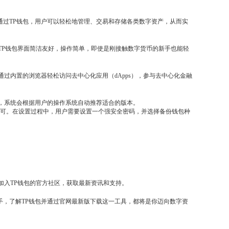
通过TP钱包，用户可以轻松地管理、交易和存储各类数字资产，从而实
TP钱包界面简洁友好，操作简单，即使是刚接触数字货币的新手也能轻
过内置的浏览器轻松访问去中心化应用（dApps），参与去中心化金融
钮，系统会根据用户的操作系统自动推荐适合的版本。
始设置即可。在设置过程中，用户需要设置一个强安全密码，并选择备份钱包种
加入TP钱包的官方社区，获取最新资讯和支持。
手，了解TP钱包并通过官网最新版下载这一工具，都将是你迈向数字资