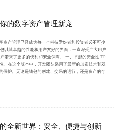
2：你的数字资产管理新宠
字资产管理已经成为每一个科技爱好者和投资者必不可少
钱包以其卓越的性能和用户友好的界面，一直深受广大用户
为用户带来了更多的便利和安全保障。 一、卓越的安全性 TP
安全性。在这个版本中，开发团队采用了最新的加密技术和双
的保护。无论是钱包的创建、交易的进行，还是资产的存
.
载的全新世界：安全、便捷与创新