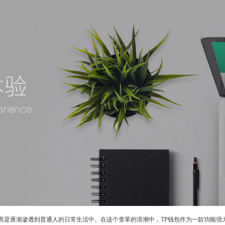
而是逐渐渗透到普通人的日常生活中。在这个变革的浪潮中，TP钱包作为一款功能强