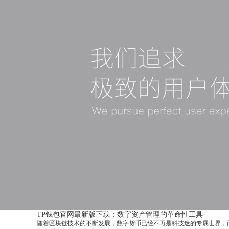
TP钱包官网最新版下载：数字资产管理的革命性工具
随着区块链技术的不断发展，数字货币已经不再是科技迷的专属世界，