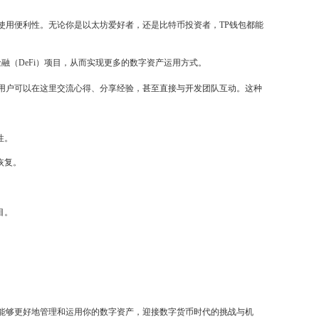
使用便利性。无论你是以太坊爱好者，还是比特币投资者，TP钱包都能
金融（DeFi）项目，从而实现更多的数字资产运用方式。
，用户可以在这里交流心得、分享经验，甚至直接与开发团队互动。这种
性。
恢复。
目。
将能够更好地管理和运用你的数字资产，迎接数字货币时代的挑战与机