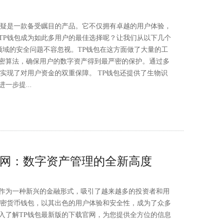
无疑是一款备受瞩目的产品。它不仅拥有卓越的用户体验，
TP钱包成为如此多用户的最佳选择呢？让我们从以下几个
领域的安全问题不容忽视。TP钱包在这方面做了大量的工
密算法，确保用户的数字资产得到最严密的保护。通过多
实现了对用户资金的双重保障。 TP钱包还提供了生物识
一步提...
官网：数字资产管理的全新高度
作为一种新兴的金融形式，吸引了越来越多的投资者和用
加密货币钱包，以其出色的用户体验和安全性，成为了众多
入了解TP钱包最新版的下载官网，为您提供全方位的信息