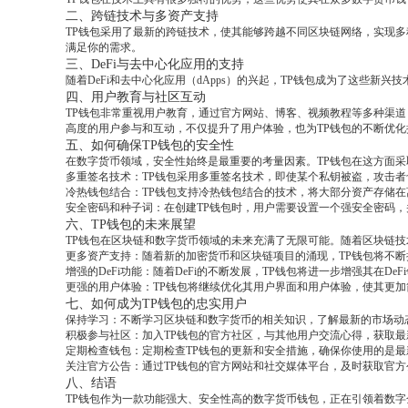
二、跨链技术与多资产支持
TP钱包采用了最新的跨链技术，使其能够跨越不同区块链网络，实现多
满足你的需求。
三、DeFi与去中心化应用的支持
随着DeFi和去中心化应用（dApps）的兴起，TP钱包成为了这些
四、用户教育与社区互动
TP钱包非常重视用户教育，通过官方网站、博客、视频教程等多种渠
高度的用户参与和互动，不仅提升了用户体验，也为TP钱包的不断优
五、如何确保TP钱包的安全性
在数字货币领域，安全性始终是最重要的考量因素。TP钱包在这方面
多重签名技术：TP钱包采用多重签名技术，即使某个私钥被盗，攻击
冷热钱包结合：TP钱包支持冷热钱包结合的技术，将大部分资产存储
安全密码和种子词：在创建TP钱包时，用户需要设置一个强安全密码
六、TP钱包的未来展望
TP钱包在区块链和数字货币领域的未来充满了无限可能。随着区块链技
更多资产支持：随着新的加密货币和区块链项目的涌现，TP钱包将不
增强的DeFi功能：随着DeFi的不断发展，TP钱包将进一步增强其在D
更强的用户体验：TP钱包将继续优化其用户界面和用户体验，使其更
七、如何成为TP钱包的忠实用户
保持学习：不断学习区块链和数字货币的相关知识，了解最新的市场动
积极参与社区：加入TP钱包的官方社区，与其他用户交流心得，获取
定期检查钱包：定期检查TP钱包的更新和安全措施，确保你使用的是
关注官方公告：通过TP钱包的官方网站和社交媒体平台，及时获取官
八、结语
TP钱包作为一款功能强大、安全性高的数字货币钱包，正在引领着数