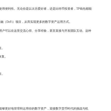
使用便利性。无论你是以太坊爱好者，还是比特币投资者，TP钱包都能
金融（DeFi）项目，从而实现更多的数字资产运用方式。
，用户可以在这里交流心得、分享经验，甚至直接与开发团队互动。这种
性。
恢复。
目。
将能够更好地管理和运用你的数字资产，迎接数字货币时代的挑战与机