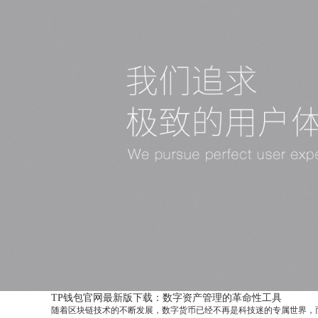
TP钱包官网最新版下载：数字资产管理的革命性工具
随着区块链技术的不断发展，数字货币已经不再是科技迷的专属世界，