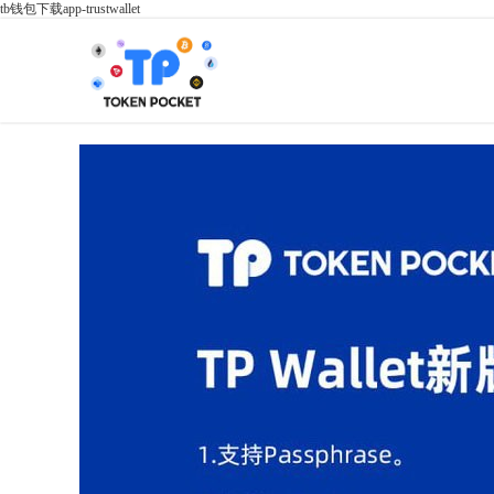
tb钱包下载app-trustwallet