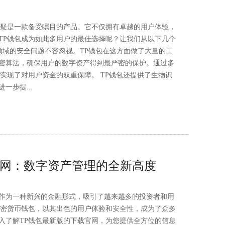
无疑是一款备受瞩目的产品。它不仅拥有卓越的用户体验，
TP钱包成为如此多用户的最佳选择呢？让我们从以下几个
领域的安全问题不容忽视。TP钱包在这方面做了大量的工
密算法，确保用户的数字资产得到最严密的保护。通过多
实现了对用户资金的双重保障。 TP钱包还提供了生物识
一步提...
官网：数字资产管理的全新高度
作为一种新兴的金融形式，吸引了越来越多的投资者和用
加密货币钱包，以其出色的用户体验和安全性，成为了众多
入了解TP钱包最新版的下载官网，为您提供全方位的信息