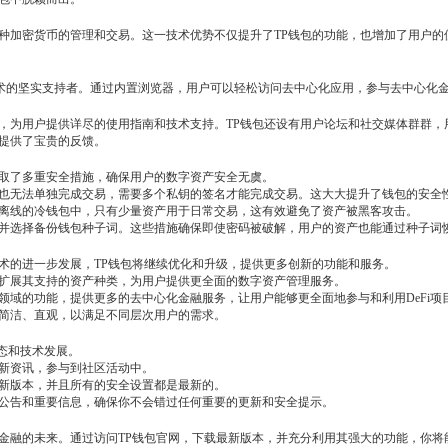
种加密货币的管理和交易。这一技术优势不仅提升了TP钱包的功能，也增加了用户的
新兴技术的坚实支持者。通过内置浏览器，用户可以轻松访问去中心化应用，参与去中心化
道，为用户提供详尽的使用指南和技术支持。TP钱包还设有用户论坛和社交媒体群群
化提供了宝贵的反馈。
采取了多重安全措施，确保用户的数字资产安全无虞。
者也无法单独完成交易，需要多个私钥的签名才能完成交易。这大大提升了钱包的安全
在离线的冷钱包中，只有少量资产用于日常交易，这有效避免了资产被黑客攻击。
，并选择备份钱包种子词。这些措施确保即使密码被破解，用户的资产也能通过种子词
术的进一步发展，TP钱包将继续优化和升级，提供更多创新的功能和服务。
断扩展其支持的资产种类，为用户提供更全面的数字资产管理服务。
eFi领域的功能，提供更多的去中心化金融服务，让用户能够更全面地参与和利用DeFi项
加简洁、直观，以满足不同层次用户的需求。
态和技术发展。
最新资讯，参与到社区活动中。
最新版本，并且所有的安全设置都是最新的。
方公告和重要信息，确保你不会错过任何重要的更新和安全提示。
字金融的未来。通过访问TP钱包官网，下载最新版本，并充分利用其强大的功能，你