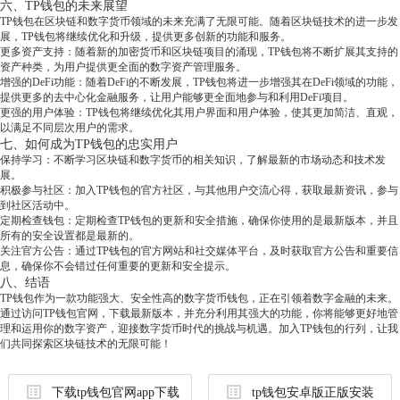
六、TP钱包的未来展望
TP钱包在区块链和数字货币领域的未来充满了无限可能。随着区块链技术的进一步发
展，TP钱包将继续优化和升级，提供更多创新的功能和服务。
更多资产支持：随着新的加密货币和区块链项目的涌现，TP钱包将不断扩展其支持的
资产种类，为用户提供更全面的数字资产管理服务。
增强的DeFi功能：随着DeFi的不断发展，TP钱包将进一步增强其在DeFi领域的功能，
提供更多的去中心化金融服务，让用户能够更全面地参与和利用DeFi项目。
更强的用户体验：TP钱包将继续优化其用户界面和用户体验，使其更加简洁、直观，
以满足不同层次用户的需求。
七、如何成为TP钱包的忠实用户
保持学习：不断学习区块链和数字货币的相关知识，了解最新的市场动态和技术发
展。
积极参与社区：加入TP钱包的官方社区，与其他用户交流心得，获取最新资讯，参与
到社区活动中。
定期检查钱包：定期检查TP钱包的更新和安全措施，确保你使用的是最新版本，并且
所有的安全设置都是最新的。
关注官方公告：通过TP钱包的官方网站和社交媒体平台，及时获取官方公告和重要信
息，确保你不会错过任何重要的更新和安全提示。
八、结语
TP钱包作为一款功能强大、安全性高的数字货币钱包，正在引领着数字金融的未来。
通过访问TP钱包官网，下载最新版本，并充分利用其强大的功能，你将能够更好地管
理和运用你的数字资产，迎接数字货币时代的挑战与机遇。加入TP钱包的行列，让我
们共同探索区块链技术的无限可能！
下载tp钱包官网app下载
tp钱包安卓版正版安装