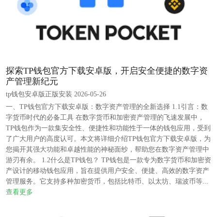
探索TP钱包官方下载安卓版，开启安全便捷的数字资
产管理新纪元
tp钱包安卓版正版安装 2026-05-26
一、TP钱包官方下载安卓版：数字资产管理的全新选择 1.1引言：数
字货币时代的必备工具 在数字货币和加密资产管理的飞速发展中，
TP钱包作为一款集安全性、便捷性和功能性于一体的钱包应用，受到
了广大用户的高度认可。本文将详细介绍TP钱包官方下载安卓版，为
您揭开其强大功能和卓越性能的神秘面纱，帮助您在数字资产管理中
游刃有余。 1.2什么是TP钱包？ TP钱包是一款专为数字货币和加密资
产设计的移动钱包应用，旨在提供用户安全、便捷、高效的数字资产
管理服务。它支持多种加密货币，包括比特币、以太坊、瑞波币等...
查看更多