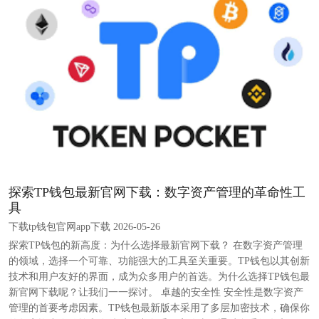
探索TP钱包最新官网下载：数字资产管理的革命性工
具
下载tp钱包官网app下载 2026-05-26
探索TP钱包的新高度：为什么选择最新官网下载？ 在数字资产管理
的领域，选择一个可靠、功能强大的工具至关重要。TP钱包以其创新
技术和用户友好的界面，成为众多用户的首选。为什么选择TP钱包最
新官网下载呢？让我们一一探讨。 卓越的安全性 安全性是数字资产
管理的首要考虑因素。TP钱包最新版本采用了多层加密技术，确保你