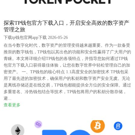
探索TP钱包官方下载入口，开启安全高效的数字资产
管理之旅
下载tp钱包官网app下载 2026-05-26
在当今数字化时代，数字资产的管理变得越来越重要。作为一款备受
推崇的数字钱包，TP钱包以其出色的功能和安全性赢得了广大用户的
青睐。本文将详细介绍TP钱包的各项特点，并指导您如何通过TP钱
包官方下载入口获得最佳体验，让您在数字世界中轻松管理自己的加
密资产。 一、TP钱包的核心特点 1.1高度安全的加密技术 TP钱包采
用了最先进的加密技术，确保用户的私钥和数字资产安全无虞。无论
是离线存储还是在线交易，TP钱包都能提供全方位的安全保障。通过
多重签名、冷热钱包结合等技术，TP钱包将用户的私钥分散存储，
避...
查看更多