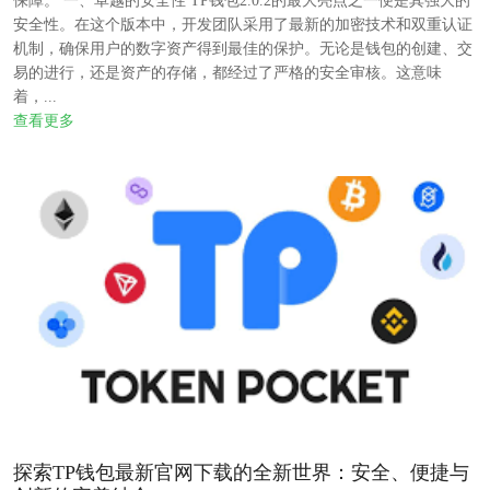
保障。 一、卓越的安全性 TP钱包2.0.2的最大亮点之一便是其强大的
安全性。在这个版本中，开发团队采用了最新的加密技术和双重认证
机制，确保用户的数字资产得到最佳的保护。无论是钱包的创建、交
易的进行，还是资产的存储，都经过了严格的安全审核。这意味
着，...
查看更多
探索TP钱包最新官网下载的全新世界：安全、便捷与