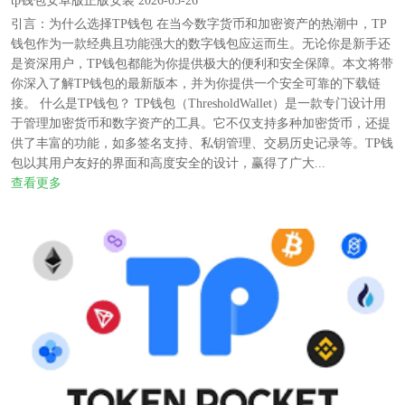
tp钱包安卓版正版安装 2026-05-26
引言：为什么选择TP钱包 在当今数字货币和加密资产的热潮中，TP
钱包作为一款经典且功能强大的数字钱包应运而生。无论你是新手还
是资深用户，TP钱包都能为你提供极大的便利和安全保障。本文将带
你深入了解TP钱包的最新版本，并为你提供一个安全可靠的下载链
接。 什么是TP钱包？ TP钱包（ThresholdWallet）是一款专门设计用
于管理加密货币和数字资产的工具。它不仅支持多种加密货币，还提
供了丰富的功能，如多签名支持、私钥管理、交易历史记录等。TP钱
包以其用户友好的界面和高度安全的设计，赢得了广大...
查看更多