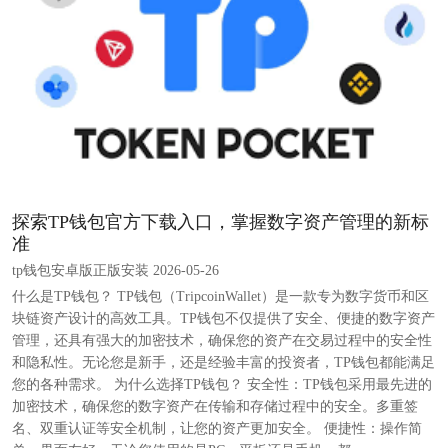
探索TP钱包官方下载入口，掌握数字资产管理的新标
准
tp钱包安卓版正版安装 2026-05-26
什么是TP钱包？ TP钱包（TripcoinWallet）是一款专为数字货币和区
块链资产设计的高效工具。TP钱包不仅提供了安全、便捷的数字资产
管理，还具有强大的加密技术，确保您的资产在交易过程中的安全性
和隐私性。无论您是新手，还是经验丰富的投资者，TP钱包都能满足
您的各种需求。 为什么选择TP钱包？ 安全性：TP钱包采用最先进的
加密技术，确保您的数字资产在传输和存储过程中的安全。多重签
名、双重认证等安全机制，让您的资产更加安全。 便捷性：操作简