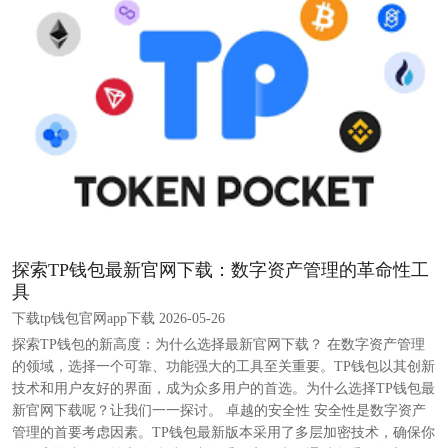
探索TP钱包最新官网下载：数字资产管理的革命性工
具
下载tp钱包官网app下载 2026-05-26
探索TP钱包的新高度：为什么选择最新官网下载？ 在数字资产管理
的领域，选择一个可靠、功能强大的工具至关重要。TP钱包以其创新
技术和用户友好的界面，成为众多用户的首选。为什么选择TP钱包最
新官网下载呢？让我们一一探讨。 卓越的安全性 安全性是数字资产
管理的首要考虑因素。TP钱包最新版本采用了多层加密技术，确保你