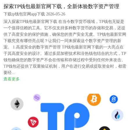
探索TP钱包最新官网下载，全新体验数字资产管理
下载tp钱包官网app下载 2026-05-26
深入探索TP钱包最新官网下载 在当今数字货币领域，TP钱包无疑是
一个值得信赖的工具。它不仅支持多种数字货币的存储和交易，还提
供了高度安全的保护措施，确保您的资产安全无虞。TP钱包最新官网
下载究竟有哪些亮点呢？让我们一同来探索这个数字资产管理的新
宠。 1.高度安全的数字资产管理 TP钱包最新官网下载的一大亮点在
于其高度安全的设计。通过多层加密技术和冷热钱包结合的方式，TP
钱包确保您的数字资产不会在传输和存储过程中受到任何外来攻击。
TP钱包还提供了双重验证机制，用户在进行交易或提取资金时，都需
要经...
查看更多