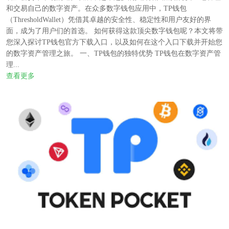
和交易自己的数字资产。在众多数字钱包应用中，TP钱包
（ThresholdWallet）凭借其卓越的安全性、稳定性和用户友好的界
面，成为了用户们的首选。 如何获得这款顶尖数字钱包呢？本文将带
您深入探讨TP钱包官方下载入口，以及如何在这个入口下载并开始您
的数字资产管理之旅。 一、TP钱包的独特优势 TP钱包在数字资产管
理...
查看更多