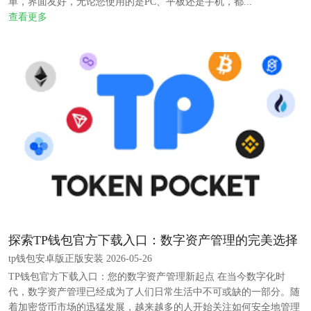
单，界面友好，无论您使用的是PC、平板还是手机，都...
查看更多
探索TP钱包官方下载入口：数字资产管理的完美选择
tp钱包安卓版正版安装 2026-05-26
TP钱包官方下载入口：您的数字资产管理新起点 在当今数字化时
代，数字资产管理已经成为了人们日常生活中不可或缺的一部分。随
着加密货币市场的迅猛发展，越来越多的人开始关注如何安全地管理