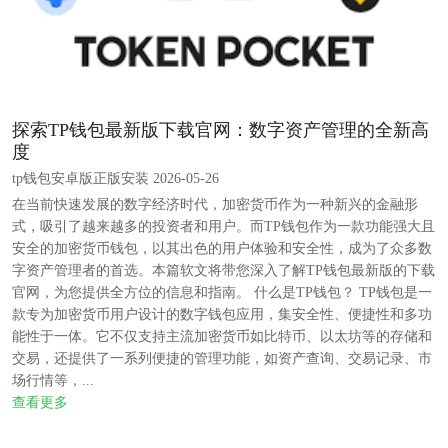
探索TP钱包最新版下载官网：数字资产管理的全新高
度
tp钱包安卓版正版安装 2026-05-26
在当前快速发展的数字经济时代，加密货币作为一种新兴的金融形
式，吸引了越来越多的投资者和用户。而TP钱包作为一款功能强大且
安全的加密货币钱包，以其出色的用户体验和安全性，成为了众多数
字资产管理者的首选。本篇软文将带您深入了解TP钱包最新版的下载
官网，为您提供全方位的信息和指南。 什么是TP钱包？ TP钱包是一
款专为加密货币用户设计的数字钱包应用，集安全性、便捷性和多功
能性于一体。它不仅支持主流加密货币如比特币、以太坊等的存储和
交易，还提供了一系列便捷的管理功能，如资产查询、交易记录、市
场行情等，...
查看更多