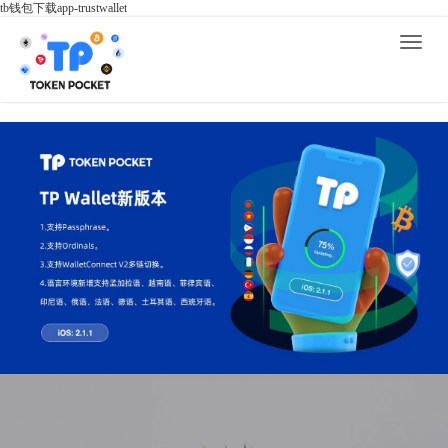
tb钱包下载app-trustwallet
Toggle
naviga