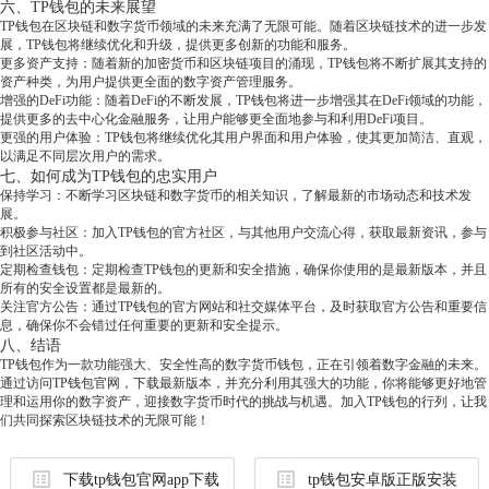
六、TP钱包的未来展望
TP钱包在区块链和数字货币领域的未来充满了无限可能。随着区块链技术的进一步发
展，TP钱包将继续优化和升级，提供更多创新的功能和服务。
更多资产支持：随着新的加密货币和区块链项目的涌现，TP钱包将不断扩展其支持的
资产种类，为用户提供更全面的数字资产管理服务。
增强的DeFi功能：随着DeFi的不断发展，TP钱包将进一步增强其在DeFi领域的功能，
提供更多的去中心化金融服务，让用户能够更全面地参与和利用DeFi项目。
更强的用户体验：TP钱包将继续优化其用户界面和用户体验，使其更加简洁、直观，
以满足不同层次用户的需求。
七、如何成为TP钱包的忠实用户
保持学习：不断学习区块链和数字货币的相关知识，了解最新的市场动态和技术发
展。
积极参与社区：加入TP钱包的官方社区，与其他用户交流心得，获取最新资讯，参与
到社区活动中。
定期检查钱包：定期检查TP钱包的更新和安全措施，确保你使用的是最新版本，并且
所有的安全设置都是最新的。
关注官方公告：通过TP钱包的官方网站和社交媒体平台，及时获取官方公告和重要信
息，确保你不会错过任何重要的更新和安全提示。
八、结语
TP钱包作为一款功能强大、安全性高的数字货币钱包，正在引领着数字金融的未来。
通过访问TP钱包官网，下载最新版本，并充分利用其强大的功能，你将能够更好地管
理和运用你的数字资产，迎接数字货币时代的挑战与机遇。加入TP钱包的行列，让我
们共同探索区块链技术的无限可能！
下载tp钱包官网app下载
tp钱包安卓版正版安装