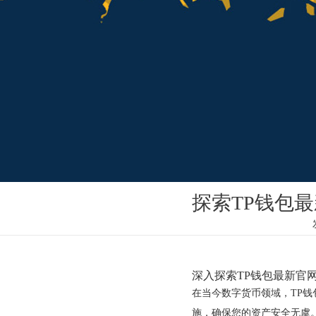
探索TP钱包
深入探索TP钱包最新官
在当今数字货币领域，TP
施，确保您的资产安全无虞