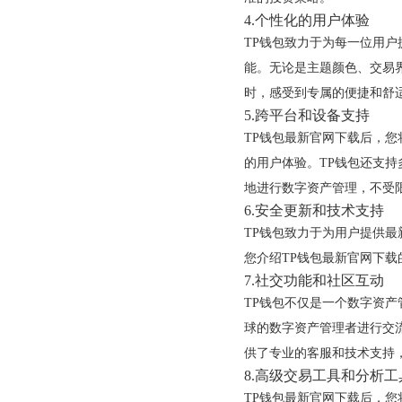
4.个性化的用户体验
TP钱包致力于为每一位用
能。无论是主题颜色、交易
时，感受到专属的便捷和舒
5.跨平台和设备支持
TP钱包最新官网下载后，您
的用户体验。TP钱包还支持多种
地进行数字资产管理，不受
6.安全更新和技术支持
TP钱包致力于为用户提供
您介绍TP钱包最新官网下载
7.社交功能和社区互动
TP钱包不仅是一个数字资
球的数字资产管理者进行交
供了专业的客服和技术支持
8.高级交易工具和分析工
TP钱包最新官网下载后，