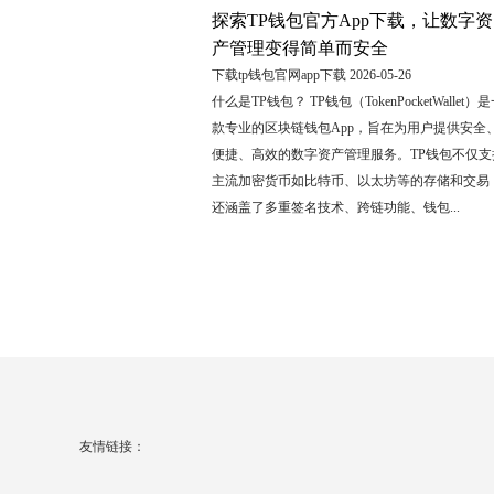
探索TP钱包官方App下载，让数字资
产管理变得简单而安全
下载tp钱包官网app下载 2026-05-26
什么是TP钱包？ TP钱包（TokenPocketWallet）
款专业的区块链钱包App，旨在为用户提供安全
便捷、高效的数字资产管理服务。TP钱包不仅支
主流加密货币如比特币、以太坊等的存储和交易
还涵盖了多重签名技术、跨链功能、钱包...
友情链接：