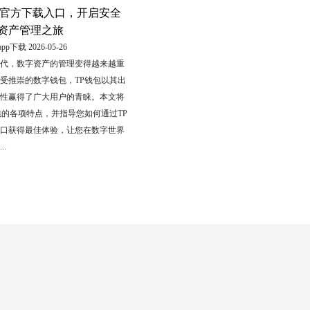
包官方下载入口，开启安全
资产管理之旅
下载 2026-05-26
代，数字资产的管理变得越来越重
受推崇的数字钱包，TP钱包以其出
性赢得了广大用户的青睐。本文将
包的各项特点，并指导您如何通过TP
口获得最佳体验，让您在数字世界
.