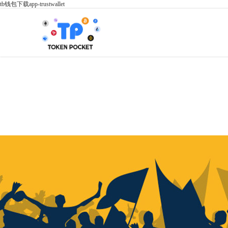
tb钱包下载app-trustwallet