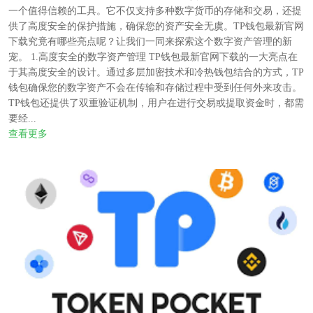
一个值得信赖的工具。它不仅支持多种数字货币的存储和交易，还提
供了高度安全的保护措施，确保您的资产安全无虞。TP钱包最新官网
下载究竟有哪些亮点呢？让我们一同来探索这个数字资产管理的新
宠。 1.高度安全的数字资产管理 TP钱包最新官网下载的一大亮点在
于其高度安全的设计。通过多层加密技术和冷热钱包结合的方式，TP
钱包确保您的数字资产不会在传输和存储过程中受到任何外来攻击。
TP钱包还提供了双重验证机制，用户在进行交易或提取资金时，都需
要经...
查看更多